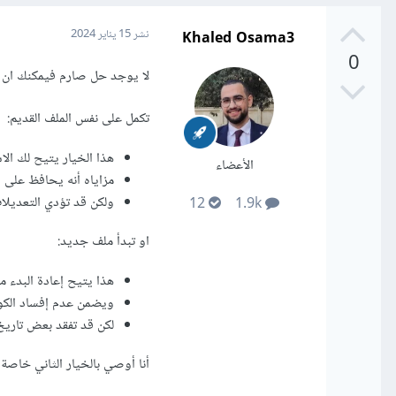
Khaled Osama3
نشر
15 يناير 2024
0
لا يوجد حل صارم فيمكنك ان تف
تكمل على نفس الملف القديم:
هذا الخيار يتيح لك ال
الأعضاء
مزاياه أنه يحافظ على ا
ولكن قد تؤدي التعديلات
12
1.9k
او تبدأ ملف جديد:
هذا يتيح إعادة البدء 
ويضمن عدم إفساد الكود
لكن قد تفقد بعض تاريخ 
أنا أوصي بالخيار الثاني خاصة