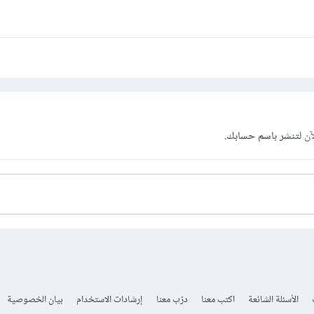
دء من الصفر بتصميم أفضل.
كود الأصلي أثناء التعديلات.
ريخ التطوير.
اصة إذا كانت التعديلات ستطرح تغييرات كبيرة في التصميم او لمجرد التجربه.
تاريخ الإصدارات.
آن
لتنشر باسم حسابك.
الأسئلة الشائعة
اكتب معنا
درّب معنا
إرشادات الاستخدام
بيان الخصوصية