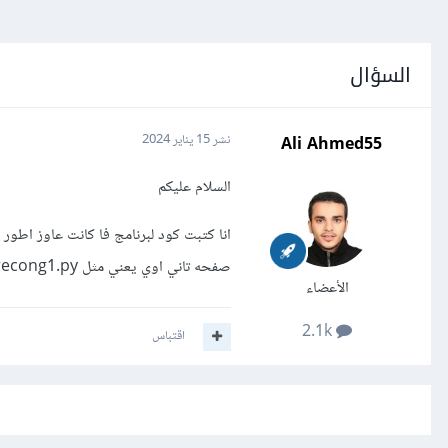
السؤال
Ali Ahmed55
نشر
15 يناير 2024
السلام عليكم
انا كتبت كود لبرنامج فا كانت عاوز اطور 
صفحه تاني اوي يعني مثل recong.py , recong1.py
الأعضاء
2.1k
اقتباس