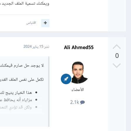
ويمكنك تسمية الملف الجديد مثلا recong2.py للحفاظ على تاريخ ال
اقتباس
Ali Ahmed55
نشر
15 يناير 2024
0
لا يوجد حل صارم فيمكنك ا
تكمل على نفس الملف القديم
الأعضاء
هذا الخيار يتيح لك
مزاياه أنه يحافظ عل
2.1k
ولكن قد تؤدي التعدي
او تبدأ ملف جديد: