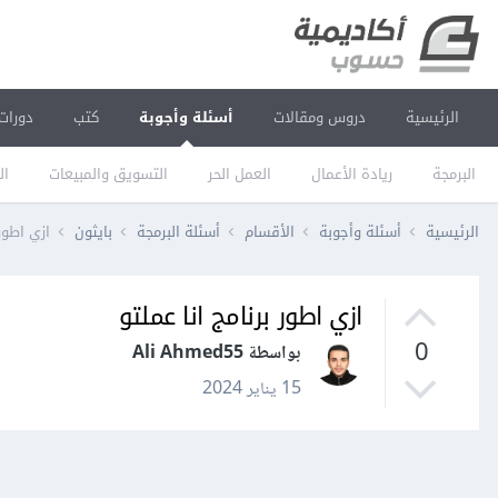
الرئيسية
دروس ومقالات
أسئلة وأجوبة
كتب
دورات
البرمجة
ريادة الأعمال
العمل الحر
التسويق والمبيعات
ال
الرئيسية
أسئلة وأجوبة
الأقسام
أسئلة البرمجة
بايثون
ازي اطور 
ازي اطور برنامج انا عملتو
0
بواسطة Ali Ahmed55
15 يناير 2024