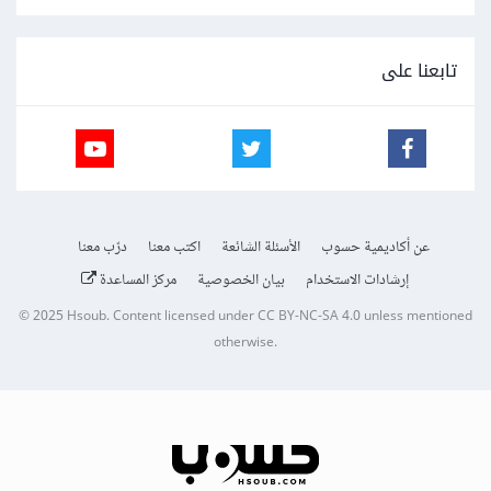
تابعنا على
عن أكاديمية حسوب
الأسئلة الشائعة
اكتب معنا
درّب معنا
إرشادات الاستخدام
بيان الخصوصية
مركز المساعدة
© 2025
Hsoub
.
Content licensed under
CC BY-NC-SA 4.0
unless mentioned
otherwise.