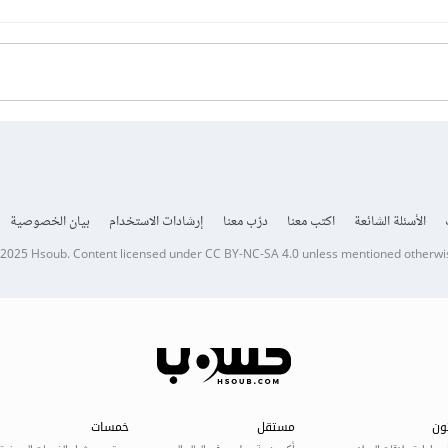
الأسئلة الشائعة
اكتب معنا
درّب معنا
إرشادات الاستخدام
بيان الخصوصية
 2025
Hsoub
.
Content licensed under
CC BY-NC-SA 4.0
unless mentioned otherwi