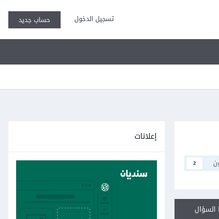
تسجيل الدخول
حساب جديد
إعلانات
ن
2
السؤال