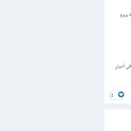
 بروح
ي أحيانٍ
2