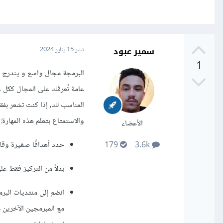
سمير عبود
نشر
15 يناير 2024
1
البرمجة مجال واسع و يندرج ت
عامة تُعرفك على المجال ككل و
المناسب لك، إذا كنت تشعر بف
والاستمتاع بتعلم هذه المهارة:
الأعضاء
حدد أهدافًا صغيرة وقاب
179
3.6k
بدلاً من التركيز فقط عل
انضم إلى منتديات البر