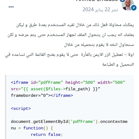
نشر
22 يناير 2024
يمكنك محاولة فعل ذلك من خلال تقيد المستخدم بعدة طرق و ليكن
بعلمك انه يجب ان يتحول الملف لجهاز المستخدم حتى يتم عرضه و لكن
سنحاول انخه لا يقوم بتحميله من خلال
اولا :- تعطيل الزر الايمن بالفأرة حتى لا يقوم بفتح القائمة التي تساعده في
التحميل و الطباعة
<iframe
id
=
"pdfFrame"
height
=
"500"
width
=
"500"
src
=
"{{ asset($files->
file_path) }}" 
frameborder="0">
</iframe>
<script>
document
.
getElementById
(
'pdfFrame'
).
oncontextme
nu 
=
function
()
{
return
false
;