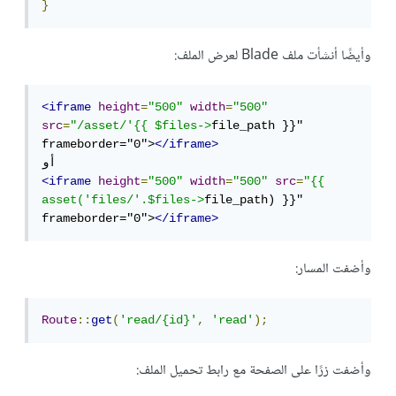
}
وأيضًا أنشأت ملف Blade لعرض الملف:
<iframe
height
=
"500"
width
=
"500"
src
=
"/asset/'{{ $files->
file_path }}" 
frameborder="0">
</iframe>
<iframe
height
=
"500"
width
=
"500"
src
=
"{{ 
asset('files/'.$files->
file_path) }}" 
frameborder="0">
</iframe>
وأضفت المسار:
Route
::
get
(
'read/{id}'
,
'read'
);
وأضفت زرًا على الصفحة مع رابط تحميل الملف: