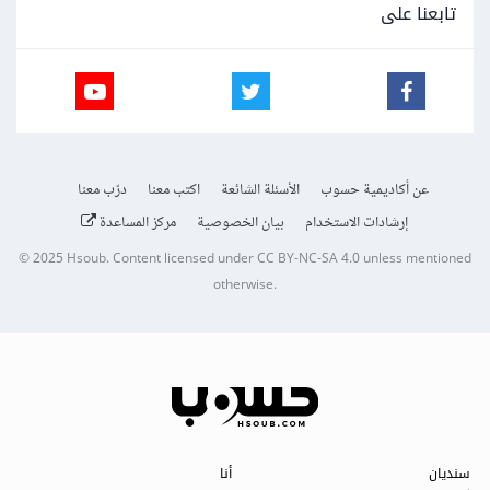
تابعنا على
عن أكاديمية حسوب
الأسئلة الشائعة
اكتب معنا
درّب معنا
إرشادات الاستخدام
بيان الخصوصية
مركز المساعدة
© 2025
Hsoub
.
Content licensed under
CC BY-NC-SA 4.0
unless mentioned
otherwise.