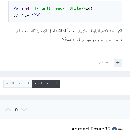
<a
href
=
"{{ url('read/'.$file->
id) 
</a>
}}">اقرأ
لكن عند فتح الرابط، تظهر لي خطأ 404 داخل الإطار: "الصفحة التي
تبحث عنها غير موجودة، فما الخطأ؟"
اقتباس
الترتيب حسب التقييم
الترتيب حسب التاريخ
0
Ahmed Emad35