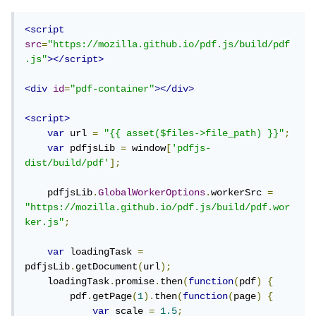
<script
src
=
"https://mozilla.github.io/pdf.js/build/pdf
.js"
></script>
<div
id
=
"pdf-container"
></div>
<script>
var
 url 
=
"{{ asset($files->file_path) }}"
;
var
 pdfjsLib 
=
 window
[
'pdfjs-
dist/build/pdf'
];
    pdfjsLib
.
GlobalWorkerOptions
.
workerSrc 
=
"https://mozilla.github.io/pdf.js/build/pdf.wor
ker.js"
;
var
 loadingTask 
=
pdfjsLib
.
getDocument
(
url
);
    loadingTask
.
promise
.
then
(
function
(
pdf
)
{
        pdf
.
getPage
(
1
).
then
(
function
(
page
)
{
var
 scale 
=
1.5
;