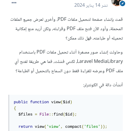
نشر
14 يناير 2024
قمت بإنشاء صفحة لتحميل ملفات PDF، وأخرى لعرض جميع الملفات
المحملة، وأود الآن فتح ملف PDF وقراءته، ولكن أريد منع إمكانية
تحميله أو طباعته، فهل ذلك ممكن؟
وحاولت إنشاء صور مصغرة أثناء تحميل ملفات PDF باستخدام
Laravel MediaLibrary، لكنني فشلت، فما هي طريقة لفتح أي
ملف PDF وعرضه للقراءة فقط دون السماح بالتحميل أو الطباعة؟
أنشأت دالة في الكونترلر:
public
function
 view
(
$id
)
{
  $files 
=
File
::
find
(
$id
);
return
 view
(
'view'
,
 compact
(
'files'
));