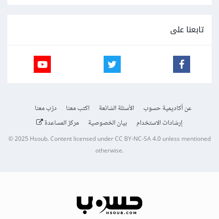
تابعنا على
عن أكاديمية حسوب
الأسئلة الشائعة
اكتب معنا
درّب معنا
إرشادات الاستخدام
بيان الخصوصية
مركز المساعدة
© 2025
Hsoub
.
Content licensed under
CC BY-NC-SA 4.0
unless mentioned
otherwise.