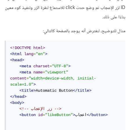
ID لزر الإعجاب ثم وضع حدث click للاستماع لنقرة الزر وتنفيذ كود معين
بناءًا على ذلك.
مثال للتوضيح، لنفترض أنه يوجد بالصفحة كالتالي:
<!DOCTYPE html>
<html
lang
=
"en"
>
<head>
<meta
charset
=
"UTF-8"
>
<meta
name
=
"viewport"
content
=
"width=device-width, initial-
scale=1.0"
>
<title>
Automatic Button
</title>
</head>
<body>
<!-- زر الإعجاب -->
</button>
اعجاب
>
"likeButton"
=
id
<button