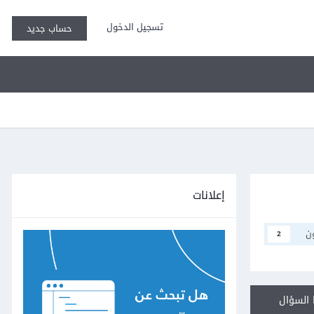
تسجيل الدخول
حساب جديد
إعلانات
ن
2
السؤال