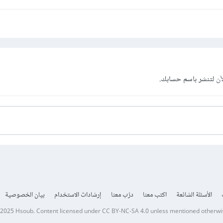
آن
لتنشر باسم حسابك.
الأسئلة الشائعة
اكتب معنا
درّب معنا
إرشادات الاستخدام
بيان الخصوصية
 2025
Hsoub
.
Content licensed under
CC BY-NC-SA 4.0
unless mentioned otherwi