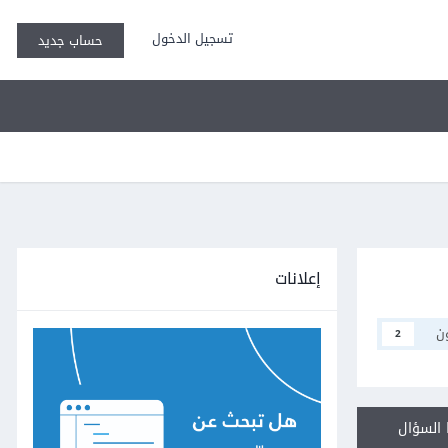
تسجيل الدخول
حساب جديد
إعلانات
ن
2
السؤال