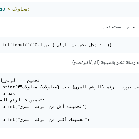
:
محاولات
<
10
تخمين = int(input("ادخل تخمينك للرقم (بين 1-10): "))
	print(f



	int

	print("تخمينك أكبر من الرقم السري")