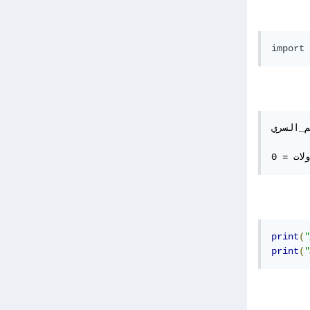
import 
rando) #  يتم اختيار الرقم السري عشوائيا بين 1 و 10
لات = 0
print
(
print
(