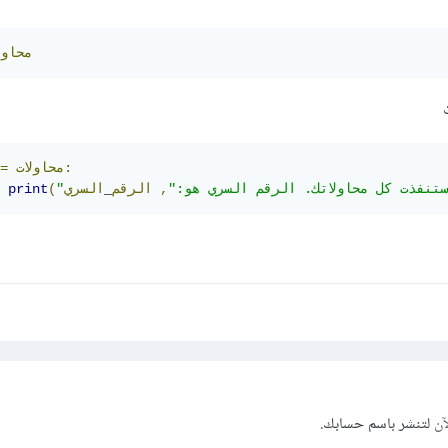
محاول
:
محاولات
=
ستنفذت كل محاولاتك. الرقم السري هو:"
,
الرقم
_
(
print
آن
لتنشر باسم حسابك.