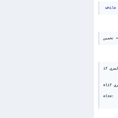
while
if تخمين == الرقم_السري:

"تهانينا! لقد حزرت الرقم {الرقم_السري} بعد {محاولات} محاولات.")
	break
elif تخمين < الرقم_السري:

pr("تخمينك أقل من الرقم السري")
else:
