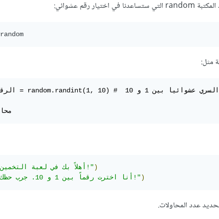
random
الرقم_السري = m.randint(1, 10

محاو
)
"أهلاً بك في لعبة التخمين!"
)
"أنا اخترت رقماً بين 1 و 10. جرب حظك!"