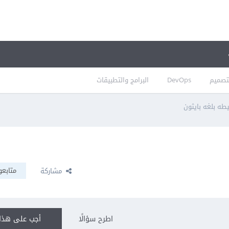
تصميم
DevOps
البرامج والتطبيقات
طه بلغه بايثون
متابعو
مشاركة
اطرح سؤالًا
أجب على هذا 