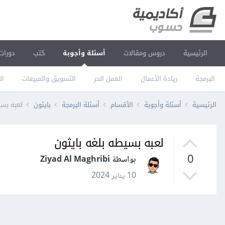
الرئيسية
دروس ومقالات
أسئلة وأجوبة
كتب
دورات
البرمجة
ريادة الأعمال
العمل الحر
التسويق والمبيعات
ال
الرئيسية
أسئلة وأجوبة
الأقسام
أسئلة البرمجة
بايثون
لعبه بسي
لعبه بسيطه بلغه بايثون
0
بواسطة Ziyad Al Maghribi
10 يناير 2024