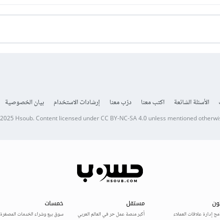
الأسئلة الشائعة
اكتب معنا
درّب معنا
إرشادات الاستخدام
بيان الخصوصية
 2025
Hsoub
.
Content licensed under
CC BY-NC-SA 4.0
unless mentioned otherwi