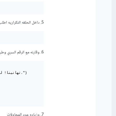
5. داخل الحلقه التكراريه اطلب تخمين المستخدم .
6. وقارنه مع الرقم السري وطبع رسالة تخبر بالنتيجة (أقل/أكبر/صح).
7. وزياده عدد المحاولات