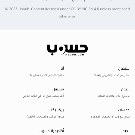
© 2025
Hsoub
.
Content licensed under
CC BY-NC-SA 4.0
unless mentioned
otherwise.