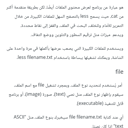
هو عبارة عن برنامج لعرض محتوى الملفات أيضًا، لكن بطريقة متقدمة أكثر
من cat، حيث يسمح less بالتصفح السهل للملفات الكبيرة، من خلال
التمرير للأمام وللخلف، البحث في الملف، والقفز إلى نقاط محددة،
ويدعم ميزات مثل ترقيم السطور والتلوين ووضع التفاف.
ويستخدم للملفات الكبيرة التي يصعب عرضها بأكملها في مرة واحدة على
الشاشة، ويمكنك تشغيلها ببساطة باستخدام less filename.txt.
file
أمر يُستخدم لتحديد نوع الملف، وبمجرد تشغيل file مع اسم الملف،
سيقوم بإظهار نوع الملف، مثل نصي (text)، صورة (image)، أو برنامج
قابل للتنفيذ (executable).
أي عند كتابة file filename.txt سيخبرك بنوع الملف، مثل "ASCII
text" إذا كان نصيًا.