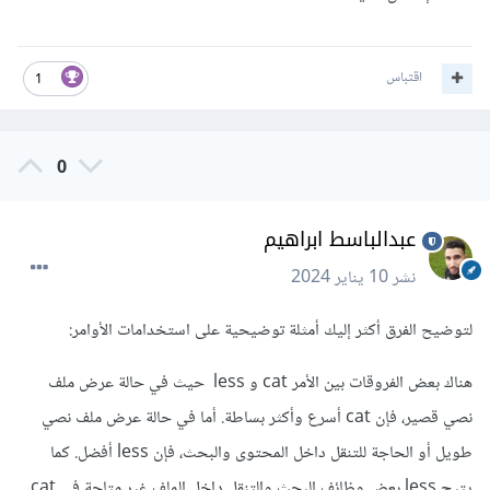
اقتباس
1
0
عبدالباسط ابراهيم
نشر
10 يناير 2024
لتوضيح الفرق أكثر إليك أمثلة توضيحية على استخدامات الأوامر:
هناك بعض الفروقات بين الأمر cat و less حيث في حالة عرض ملف
نصي قصير، فإن cat أسرع وأكثر بساطة. أما في حالة عرض ملف نصي
طويل أو الحاجة للتنقل داخل المحتوى والبحث، فإن less أفضل. كما
يتيح less بعض وظائف البحث والتنقل داخل الملف غير متاحة في cat.