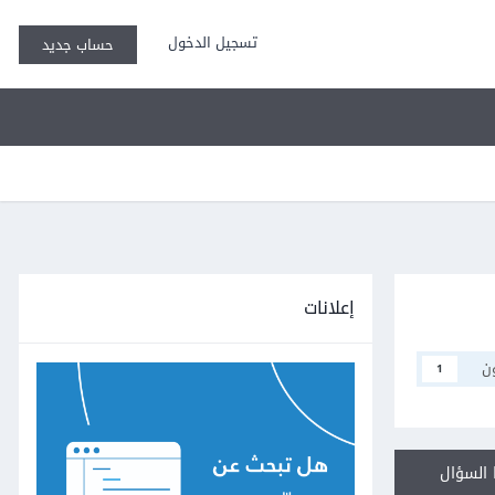
تسجيل الدخول
حساب جديد
إعلانات
ن
1
السؤال