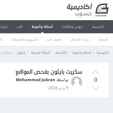
الرئيسية
دروس ومقالات
أسئلة وأجوبة
كتب
دورات
البرمجة
ريادة الأعمال
العمل الحر
التسويق والمبيعات
ال
الرئيسية
أسئلة وأجوبة
الأقسام
أسئلة البرمجة
بايثون
سكربت ب
سكربت بايثون بفحص المواقع
0
بواسطة Mohammad Jubran
9 يناير 2024