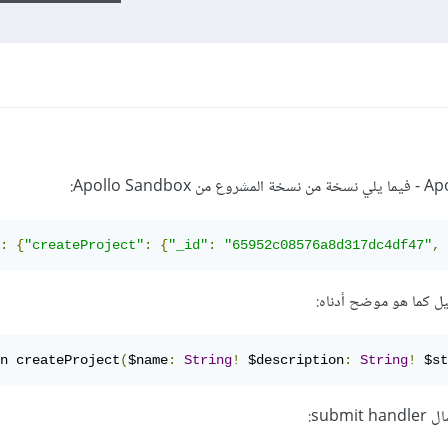
:
{
"createProject"
:
{
"_id"
:
"65952c08576a8d317dc4df47"
,
n createProject
(
$name
:
String
!
 $description
:
String
!
 $st