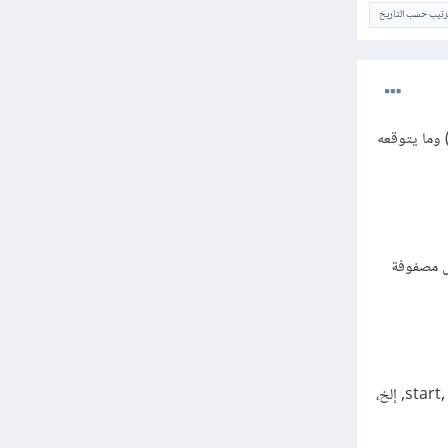
ترتيب حسب التاريخ
حالتك، يظهر أن هناك مشكلة في تطابق نوع الإدخال (Input Type) بين ما ترسله من جهة العميل (client) وما يتوقعه
objec)، ولكن يبدو أنك ترسل مصفوفة
من تعريف نوع الإدخال في الخادم، يتضح أن StatusInput يحتاج إلى خصائص معينة مثل start, planning, ux, إلخ،