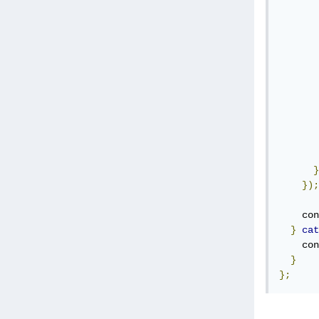
       
       
       
       
       
       
       
       
       
       
}
});
    con
}
cat
    con
}
};