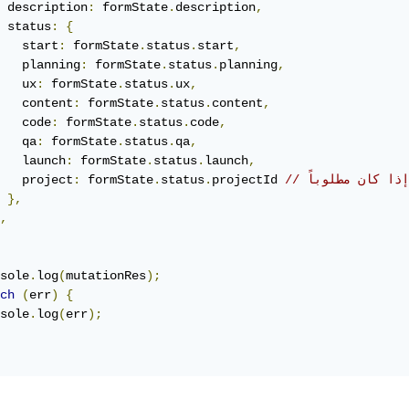
 description
:
 formState
.
description
,
 status
:
{
   start
:
 formState
.
status
.
start
,
   planning
:
 formState
.
status
.
planning
,
   ux
:
 formState
.
status
.
ux
,
   content
:
 formState
.
status
.
content
,
   code
:
 formState
.
status
.
code
,
   qa
:
 formState
.
status
.
qa
,
   launch
:
 formState
.
status
.
launch
,
إذا كان مطلوباً
projectId 
.
status
.
 formState
:
   project
},
,
sole
.
log
(
mutationRes
);
ch
(
err
)
{
sole
.
log
(
err
);