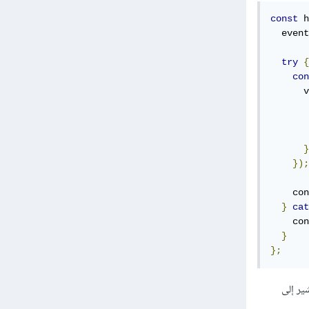
const
 h
  event
try
{
con
      v
       
       
       
}
});
    con
}
cat
    con
}
};
 Network في المتصفح للاسم والوصف والحالة ولكنني أحصل على رمز حالة 400 يشير إلى