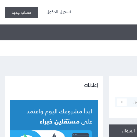
تسجيل الدخول
حساب جديد
إعلانات
ن
0
السؤال