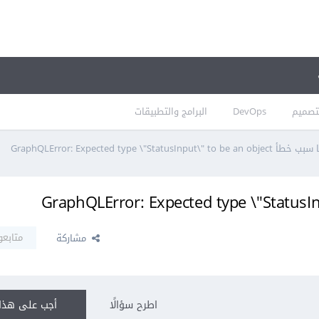
تصميم
DevOps
البرامج والتطبيقات
خطأ GraphQLError: Expected type \"StatusInput\" to be an object
متابعو
مشاركة
اطرح سؤالًا
أجب على هذا 