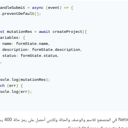
andleSubmit 
=
async
(
event
)
=>
{
.
preventDefault
();
st
 mutationRes 
=
await
 createProject
({
ariables
:
{
 name
:
 formState
.
name
,
 description
:
 formState
.
description
,
 status
:
 formState
.
status
,
,
sole
.
log
(
mutationRes
);
ch
(
err
)
{
sole
.
log
(
err
);
أستطيع رؤية الاستجابة في تبويب