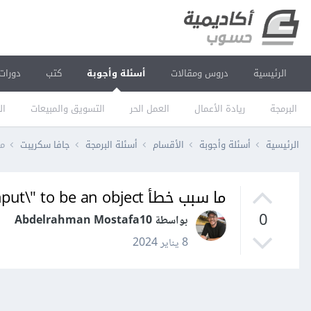
الرئيسية
دروس ومقالات
أسئلة وأجوبة
كتب
دورات
البرمجة
ريادة الأعمال
العمل الحر
التسويق والمبيعات
ال
الرئيسية
أسئلة وأجوبة
الأقسام
أسئلة البرمجة
جافا سكريبت
ما سبب 
ما سبب خطأ GraphQLError: Expected type \"StatusInput\" to be an object
0
بواسطة Abdelrahman Mostafa10
8 يناير 2024