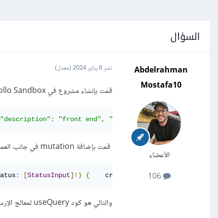
السؤال
Abdelrahman
نشر
8 يناير 2024
(معدل)
Mostafa10
قمت بإنشاء مشروع في Apollo Sandbox - فيما يلي نسخة من نسخة المشروع من Apollo Sandbox:
"description"
:
"front end"
,
"name"
:
"new react"
,
 status
"
قمت بإضافة mutation في جانب العميل كما هو موضح أدناه:
الأعضاء
106
atus
:
[
StatusInput
]!)
{
    createProject
(
name
:
 $name
,
 de
والتالي هو كود useQuery لمعالج الإرسال submit handler: