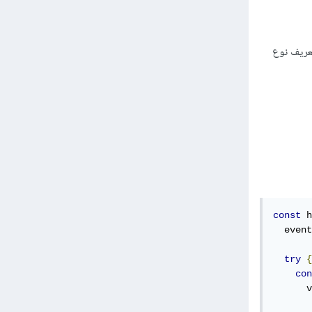
تعريف نوع
const
 h
  event
try
{
con
      v
       