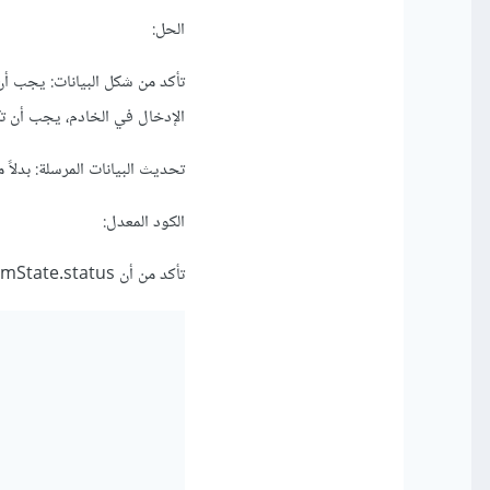
الحل:
تأكد من شكل البيانات: يجب أن 
الإدخال في الخادم، يجب أن تكون الحالة (status) عبارة عن كائن وا
تحديث البيانات المرسلة: بدلاً من إ
الكود المعدل:
تأكد من أن formState.status هو كائن واحد، وليس مصفوفة. على سبيل المثال: