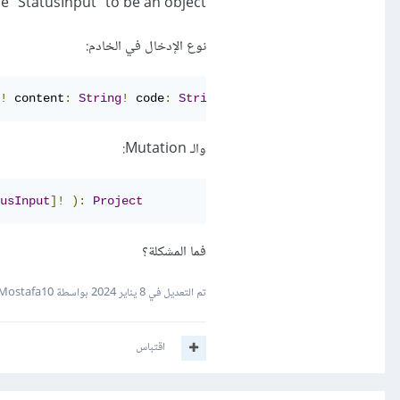
 "StatusInput" to be an object.
نوع الإدخال في الخادم:
!
 content
:
String
!
 code
:
String
!
 qa
:
String
!
 launch
:
Str
والـ Mutation:
usInput
]!
):
Project
فما المشكلة؟
تم التعديل في
8 يناير 2024
بواسطة Abdelrahman Mostafa10
اقتباس