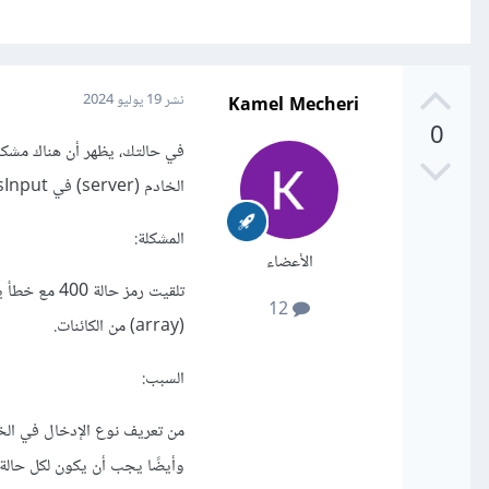
Kamel Mecheri
نشر
19 يوليو 2024
0
الخادم (server) في StatusInput. دعنا نحلل المشكلة خطوة بخطوة.
المشكلة:
الأعضاء
12
(array) من الكائنات.
السبب:
وأيضًا يجب أن يكون لكل حالة project معرف مشروع (project: ID!)