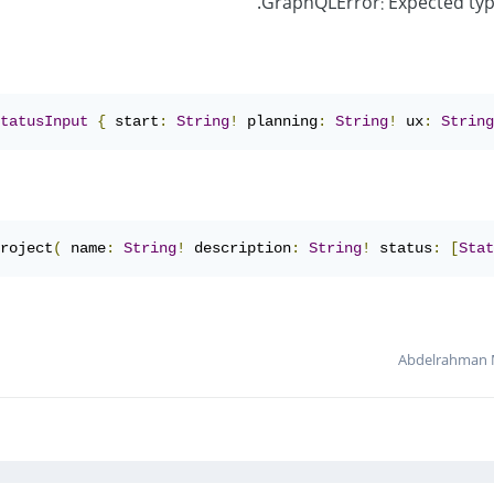
GraphQLError: Expected type
tatusInput
{
 start
:
String
!
 planning
:
String
!
 ux
:
String
roject
(
 name
:
String
!
 description
:
String
!
 status
:
[
Stat