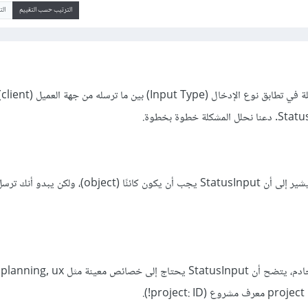
الترتيب حسب التقييم
ال
في 
تلقيت رمز حالة 400 مع خطأ يشير إلى أن StatusInput يجب أن يكون كائنًا (t
.