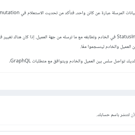
تأكد أيضًا من التحقق من StatusInput في الخادم وتطابقه مع ما ترسله من جهة العميل. إذا كان هناك تغي
 العميل والخادم لينسجموا معًا.
ك تواصل سلس بين العميل والخادم ويتوافق مع متطلبات GraphQL.
آن
لتنشر باسم حسابك.