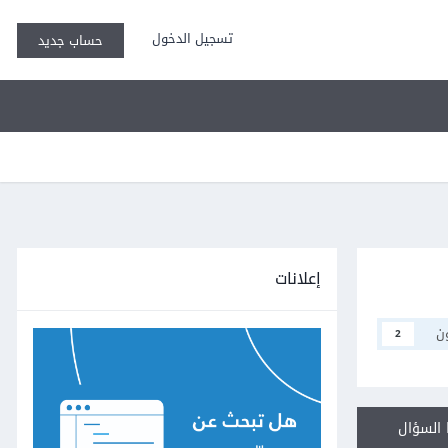
تسجيل الدخول
حساب جديد
إعلانات
ن
2
السؤال