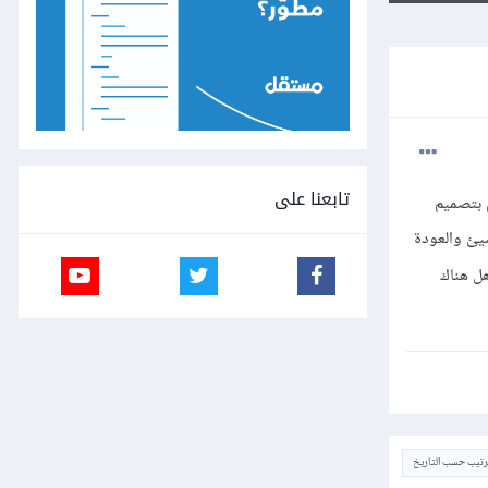
تابعنا على
WordPres لقد قمت ببناء headr في اداة elementor pro وقوم بتصميم
يئ والعودة
حات وهل هناك
ترتيب حسب التاريخ