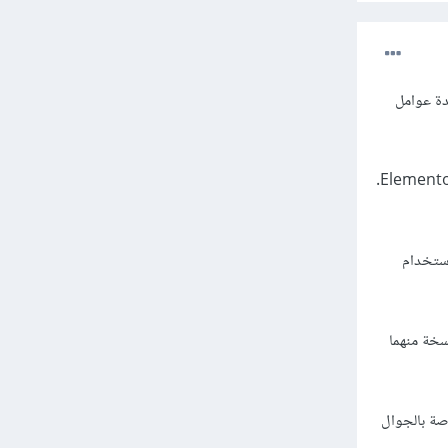
دة عوامل
أولا، يمكنك البدء بالتحقق من الاضافات، فقد تواجه مشكلة في التوافق بين إضافات أخرى قد تؤثر على عمل Elementor.
استخدام
 تستخدم أحدث نسخة منهما
يكون هناك إعدادات خاصة بالجوال