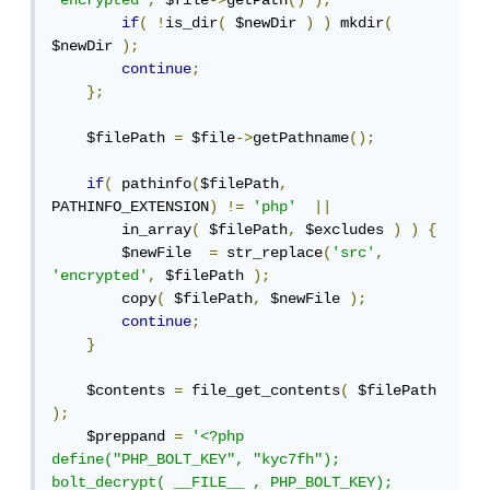
'encrypted'
,
 $file
->
getPath
()
);
if
(
!
is_dir
(
 $newDir 
)
)
 mkdir
(
$newDir 
);
continue
;
};
    $filePath 
=
 $file
->
getPathname
();
if
(
 pathinfo
(
$filePath
,
PATHINFO_EXTENSION
)
!=
'php'
||
        in_array
(
 $filePath
,
 $excludes 
)
)
{
        $newFile  
=
 str_replace
(
'src'
,
'encrypted'
,
 $filePath 
);
        copy
(
 $filePath
,
 $newFile 
);
continue
;
}
    $contents 
=
 file_get_contents
(
 $filePath 
);
    $preppand 
=
'<?php 
define("PHP_BOLT_KEY", "kyc7fh"); 
bolt_decrypt( __FILE__ , PHP_BOLT_KEY); 