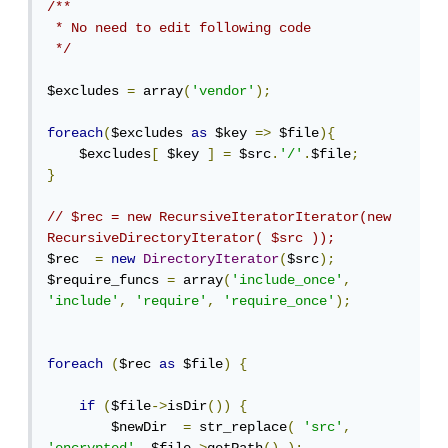
/**

 * No need to edit following code 

 */
$excludes 
=
 array
(
'vendor'
);
foreach
(
$excludes 
as
 $key 
=>
 $file
){
    $excludes
[
 $key 
]
=
 $src
.
'/'
.
$file
;
}
// $rec = new RecursiveIteratorIterator(new 
RecursiveDirectoryIterator( $src ));
$rec  
=
new
DirectoryIterator
(
$src
);
$require_funcs 
=
 array
(
'include_once'
,
'include'
,
'require'
,
'require_once'
);
foreach
(
$rec 
as
 $file
)
{
if
(
$file
->
isDir
())
{
        $newDir  
=
 str_replace
(
'src'
,