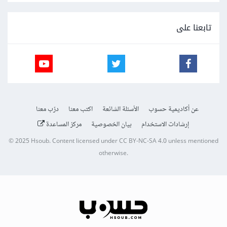
تابعنا على
عن أكاديمية حسوب
الأسئلة الشائعة
اكتب معنا
درّب معنا
إرشادات الاستخدام
بيان الخصوصية
مركز المساعدة
© 2025
Hsoub
.
Content licensed under
CC BY-NC-SA 4.0
unless mentioned
otherwise.