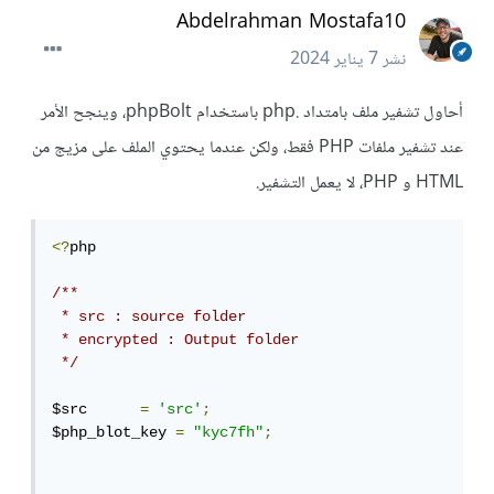
Abdelrahman Mostafa10
نشر
7 يناير 2024
أحاول تشفير ملف بامتداد .php باستخدام phpBolt، وينجح الأمر
عند تشفير ملفات PHP فقط، ولكن عندما يحتوي الملف على مزيج من
HTML و PHP، لا يعمل التشفير.
<?
php 

/**

 * src : source folder 

 * encrypted : Output folder

 */
$src      
=
'src'
;
$php_blot_key 
=
"kyc7fh"
;