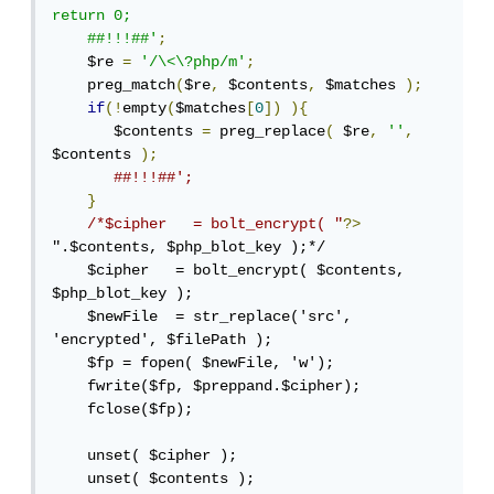
return 0;

    ##!!!##'
;
    $re 
=
'/\<\?php/m'
;
    preg_match
(
$re
,
 $contents
,
 $matches 
);
if
(!
empty
(
$matches
[
0
])
){
       $contents 
=
 preg_replace
(
 $re
,
''
,
$contents 
);
##!!!##';
}
/*$cipher   = bolt_encrypt( "
?>
".$contents, $php_blot_key );*/

    $cipher   = bolt_encrypt( $contents, 
$php_blot_key );

    $newFile  = str_replace('src', 
'encrypted', $filePath );

    $fp = fopen( $newFile, 'w');

    fwrite($fp, $preppand.$cipher);

    fclose($fp);

    unset( $cipher );

    unset( $contents );
