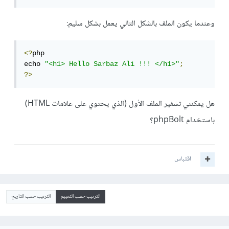
وعندما يكون الملف بالشكل التالي يعمل بشكل سليم:
<?
php 

echo 
"<h1> Hello Sarbaz Ali !!! </h1>"
;
?>
هل يمكنني تشفير الملف الأول (الذي يحتوي على علامات HTML)
باستخدام phpBolt؟
اقتباس
الترتيب حسب التقييم
الترتيب حسب التاريخ