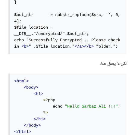
}

$out_str       = substr_replace($src, '', 0, 
4);

$file_location = 
__DIR__."/encrypted/".$out_str;

echo "Successfully Encrypted... Please check 
in 
<b>
" .$file_location."
</a></b>
 folder.";
لكن لا يعمل هنا:
<html>
<body>
<h1>
<?
php 

                echo 
"Hello Sarbaz Ali !!!"
;
?>
</h1>
</body>
</html>