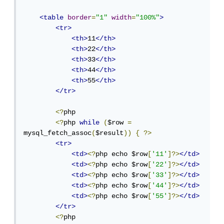
<table
border
=
"1"
width
=
"100%"
>
<tr>
<th>
11
</th>
<th>
22
</th>
<th>
33
</th>
<th>
44
</th>
<th>
55
</th>
</tr>
<?
php

<?
php 
while
(
$row 
=
mysql_fetch_assoc
(
$result
))
{
?>
<tr>
<td>
<?
php echo $row
[
'11'
]?>
</td>
<td>
<?
php echo $row
[
'22'
]?>
</td>
<td>
<?
php echo $row
[
'33'
]?>
</td>
<td>
<?
php echo $row
[
'44'
]?>
</td>
<td>
<?
php echo $row
[
'55'
]?>
</td>
</tr>
<?
php
