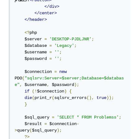
</button>
النظام
</div>
</center>
</header>
<?
php

    $server 
=
'DESKTOP-PJDLJNR'
;
    $database 
=
'Legacy'
;
    $username 
=
''
;
    $password 
=
''
;
    $connection 
=
new
PDO
(
"sqlsrv:Server=$server;Database=$databas
e"
,
 $username
,
 $password
);
if
(!
$connection
)
{
die
(
print_r
(
sqlsrv_errors
(),
true
));
}
    $sql_query 
=
'SELECT * FROM Problemss'
;
    $result 
=
 $connection
-
>
query
(
$sql_query
);
?>