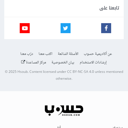
تابعنا على
عن أكاديمية حسوب
الأسئلة الشائعة
اكتب معنا
درّب معنا
إرشادات الاستخدام
بيان الخصوصية
مركز المساعدة
© 2025
Hsoub
.
Content licensed under
CC BY-NC-SA 4.0
unless mentioned
otherwise.