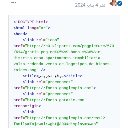
نشر
4 يناير 2024
<!DOCTYPE html>
<html
lang
=
"ar"
>
<head>
<link
rel
=
"icon"
href
=
"https://c0.klipartz.com/pngpicture/573
/614/gratis-png-ng%C5%A9-hanh-s%C6%A1n-
distrito-casa-apartamento-inmobiliaria-
volta-redonda-venta-de-logotipos-de-bienes-
raices.png"
/>
</title>
موقع تجريبي
<title>
<link
rel
=
"preconnect"
href
=
"https://fonts.googleapis.com"
>
<link
rel
=
"preconnect"
href
=
"https://fonts.gstatic.com"
crossorigin
>
<link
href
=
"https://fonts.googleapis.com/css2?
family=Tajawal:wght@300&display=swap"