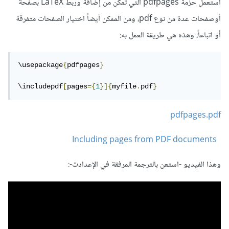
استعمل حزمة pdfpages التي تمكن من إضافة وربط LaTeX بصفحة
أوصفحات عدة من نوع pdf، ومن الممكن أيضاً اختيار الصفحات متفرقة
أو اتباعاً، وهذه هي طريقة العمل به:
\usepackage
{
pdfpages
}
\includepdf
[
pages
={
1
}]{
myfile
.
pdf
}
pdfpages.pdf
Including pages from PDF documents
وهذا الفيديو -استعن بالترجمة المرفقة في الإعدادت-: