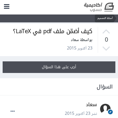
أسئلة التصميم
كيف أضمّن ملف pdf في LaTeX؟
0
بواسطة سعاد
23 أكتوبر 2015
أجب على هذا السؤال
السؤال
سعاد
نشر
23 أكتوبر 2015