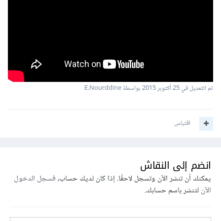
تم التعديل في
25 أكتوبر 2015
بواسطة E.Nourddine
اقتباس
انضم إلى النقاش
يمكنك أن تنشر الآن وتسجل لاحقًا. إذا كان لديك حساب،
فسجل الدخول
الآن
لتنشر باسم حسابك.