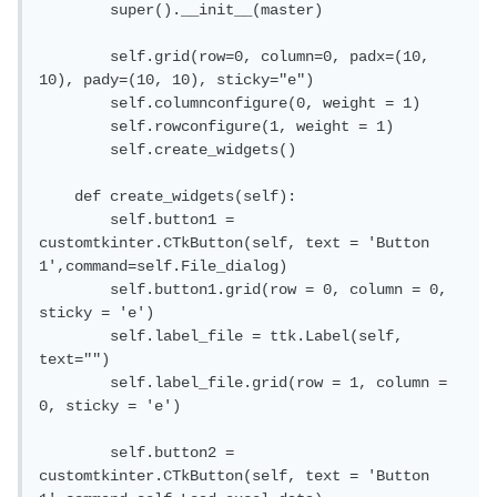
        super().__init__(master)

        self.grid(row=0, column=0, padx=(10, 
10), pady=(10, 10), sticky="e")

        self.columnconfigure(0, weight = 1)

        self.rowconfigure(1, weight = 1)

        self.create_widgets()

    def create_widgets(self):

        self.button1 = 
customtkinter.CTkButton(self, text = 'Button 
1',command=self.File_dialog)

        self.button1.grid(row = 0, column = 0, 
sticky = 'e')

        self.label_file = ttk.Label(self, 
text="")

        self.label_file.grid(row = 1, column = 
0, sticky = 'e')

        self.button2 = 
customtkinter.CTkButton(self, text = 'Button 