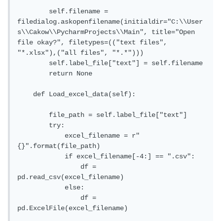
        self.filename = 
filedialog.askopenfilename(initialdir="C:\\User
s\\Cakow\\PycharmProjects\\Main", title="Open 
file okay?", filetypes=(("text files", 
"*.xlsx"),("all files", "*.*")))

        self.label_file["text"] = self.filename

        return None

    def Load_excel_data(self):

        file_path = self.label_file["text"]

        try:

            excel_filename = r"
{}".format(file_path)

            if excel_filename[-4:] == ".csv":

                df = 
pd.read_csv(excel_filename)

            else:

                df = 
pd.ExcelFile(excel_filename)
