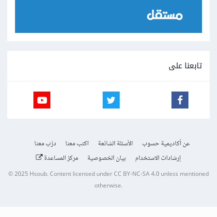
تابعنا على
عن أكاديمية حسوب
الأسئلة الشائعة
اكتب معنا
درّب معنا
إرشادات الاستخدام
بيان الخصوصية
مركز المساعدة
© 2025
Hsoub
.
Content licensed under
CC BY-NC-SA 4.0
unless mentioned
otherwise.