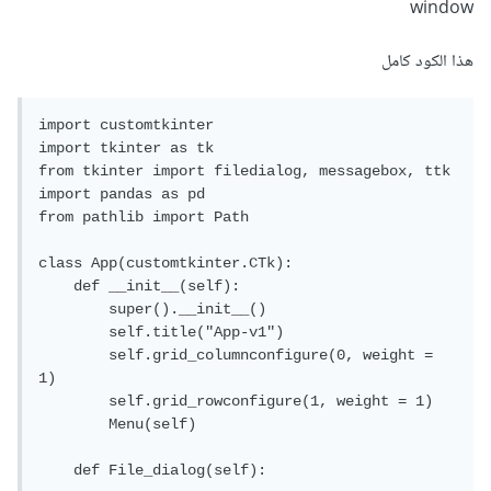
window
هذا الكود كامل
import customtkinter

import tkinter as tk

from tkinter import filedialog, messagebox, ttk

import pandas as pd

from pathlib import Path

class App(customtkinter.CTk):

    def __init__(self):

        super().__init__()

        self.title("App-v1")

        self.grid_columnconfigure(0, weight = 
1)

        self.grid_rowconfigure(1, weight = 1)

        Menu(self)

    def File_dialog(self):
