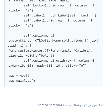
1',command=self.Load_excel_data)

        self.button2.grid(row = 2, column = 0, 
sticky = 'e')

        self.label2 = ttk.Label(self, text="")

        self.label2.grid(row = 3, column = 0, 
sticky = 'e')

        self.optionmenu1 = 
customtkinter.CTkOptionMenu(self,values=["إختر 
ورقة العمل"], 
font=customtkinter.CTkFont(family="Calibri", 
size=12, weight="bold"))

        self.optionmenu1.grid(row=4, column=0, 
padx=(10, 10), pady=(10, 10), sticky="e")

app = App()

app.mainloop()
تم التعديل في
1 يناير 2024
بواسطة Ahmed Ahmed64