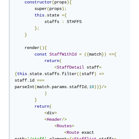
constructor
(
props
){
        super
(
props
);
this
.
state 
={
            staffs 
:
 STAFFS

};
}
    render
(){
const
StaffWithId
=
({
match
})
=>{
return
(
<
StaffDetail
 staff
=
{
this
.
state
.
staffs
.
filter
((
staff
)
=>
staff
.
id 
===
parseInt
(
match
.
params
.
staffId
,
10
))}/>
)
}
return
(
<
div
>
<
Header
/>
<
Routes
>
<
Route
 exact 