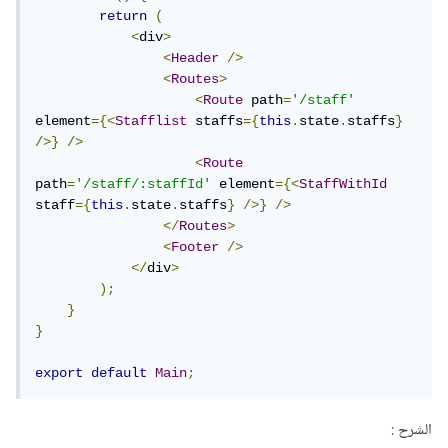
return
(
<
div
>
<
Header
/>
<
Routes
>
<
Route
 path
=
'/staff'
element
={<
Stafflist
 staffs
={
this
.
state
.
staffs
}
/>}
/>
<
Route
path
=
'/staff/:staffId'
 element
={<
StaffWithId
staff
={
this
.
state
.
staffs
}
/>}
/>
</
Routes
>
<
Footer
/>
</
div
>
);
}
}
export
default
Main
;
الشرح
: