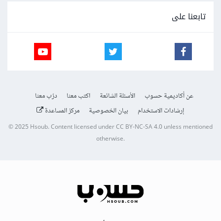
تابعنا على
عن أكاديمية حسوب
الأسئلة الشائعة
اكتب معنا
درّب معنا
إرشادات الاستخدام
بيان الخصوصية
مركز المساعدة
© 2025
Hsoub
.
Content licensed under
CC BY-NC-SA 4.0
unless mentioned
otherwise.