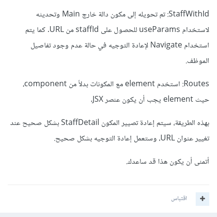
StaffWithId: تم تحويله إلى مكون دالة خارج Main وتحديثه
لاستخدام useParams للحصول على staffId من URL. كما يتم
استخدام Navigate لإعادة التوجيه في حالة عدم وجود تفاصيل
الموظف.
Routes: استخدم element مع المكونات بدلاً من component،
حيث element يجب أن يكون عنصر JSX.
بهذه الطريقة، سيتم إعادة تصيير المكون StaffDetail بشكل صحيح عند
تغيير عنوان URL، وستعمل إعادة التوجيه بشكل صحيح.
أتمنى أن يكون هذا قد ساعدك.
اقتباس