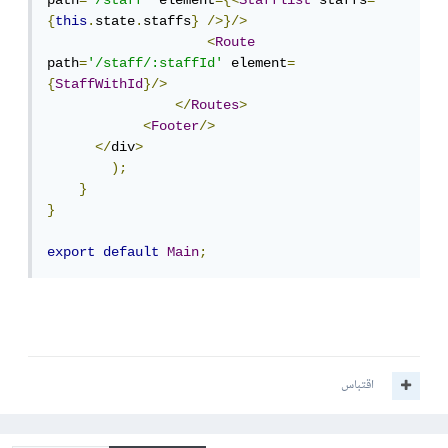
path
=
'/staff'
 element
={<
Stafflist
 staffs
=
{
this
.
state
.
staffs
}
/>}/>
<
Route
path
=
'/staff/:staffId'
 element
=
{
StaffWithId
}/>
</
Routes
>
<
Footer
/>
</
div
>
);
}
}
export
default
Main
;
اقتباس