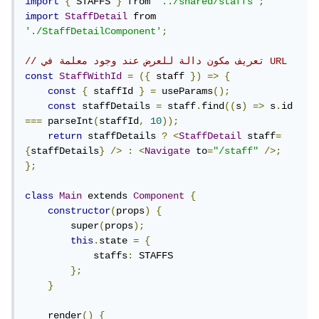
import
{
 STAFFS 
}
 from 
'../shared/staffs'
;
import
StaffDetail
 from 
'./StaffDetailComponent'
;
// تعريف مكون دالة للعرض عند وجود معلمة في URL
const
StaffWithId
=
({
 staff 
})
=>
{
const
{
 staffId 
}
=
 useParams
();
const
 staffDetails 
=
 staff
.
find
((
s
)
=>
 s
.
id 
===
 parseInt
(
staffId
,
10
));
return
 staffDetails 
?
<
StaffDetail
 staff
=
{
staffDetails
}
/>
:
<
Navigate
 to
=
"/staff"
/>;
};
class
Main
 extends 
Component
{
constructor
(
props
)
{
        super
(
props
);
this
.
state 
=
{
            staffs
:
 STAFFS

};
}
    render
()
{