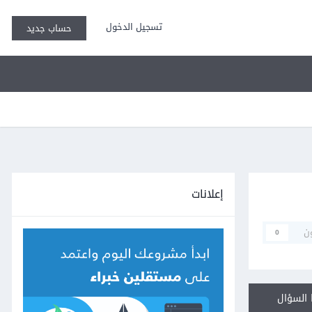
تسجيل الدخول
حساب جديد
إعلانات
ن
0
السؤال