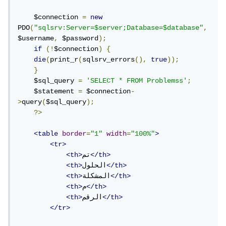
    $connection 
=
new
PDO
(
"sqlsrv:Server=$server;Database=$database"
,
$username
,
 $password
);
if
(!
$connection
)
{
die
(
print_r
(
sqlsrv_errors
(),
true
));
}
    $sql_query 
=
'SELECT * FROM Problemss'
;
    $statement 
=
 $connection
-
>
query
(
$sql_query
);
?>
<table
border
=
"1"
width
=
"100%"
>
<tr>
</th>
تم
<th>
</th>
الحلول
<th>
</th>
المشكلة
<th>
</th>
م
<th>
</th>
الرقم
<th>
</tr>