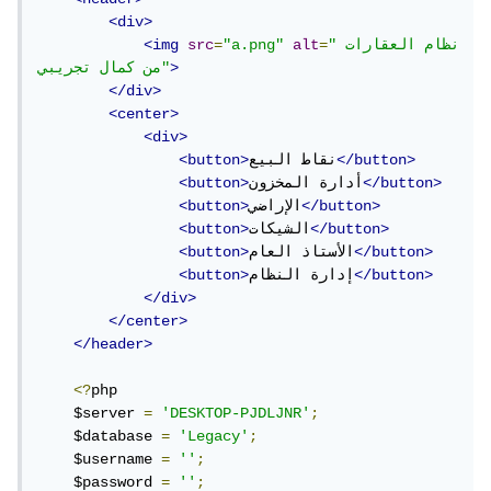
<div>
"نظام العقارات 
=
alt
"a.png"
=
src
<img
>
من كمال تجريبي"
</div>
<center>
<div>
</button>
نقاط البيع
<button>
</button>
أدارة المخزون
<button>
</button>
الإراضي
<button>
</button>
الشيكات
<button>
</button>
الأستاذ العام
<button>
</button>
إدارة النظام
<button>
</div>
</center>
</header>
<?
php

    $server 
=
'DESKTOP-PJDLJNR'
;
    $database 
=
'Legacy'
;
    $username 
=
''
;
    $password 
=
''
;