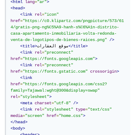
<html
lang
=
"ar"
>
<head>
<link
rel
=
"icon"
href
=
"https://c0.klipartz.com/pngpicture/573/61
4/gratis-png-ng%C5%A9-hanh-s%C6%A1n-distrito-
casa-apartamento-inmobiliaria-volta-redonda-
venta-de-logotipos-de-bienes-raices.png"
/>
</title>
موقع العقارات
<title>
<link
rel
=
"preconnect"
href
=
"https://fonts.googleapis.com"
>
<link
rel
=
"preconnect"
href
=
"https://fonts.gstatic.com"
crossorigin
>
<link
href
=
"https://fonts.googleapis.com/css2?
family=Tajawal:wght@300&display=swap"
rel
=
"stylesheet"
>
<meta
charset
=
"utf-8"
/>
<link
rel
=
"stylesheet"
type
=
"text/css"
media
=
"screen"
href
=
"home.css"
>
</head>
<body>
<header>