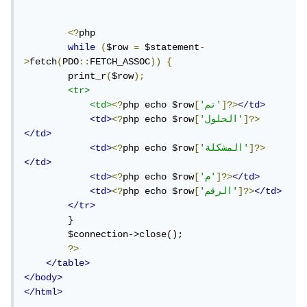
<?
php

while
(
$row 
=
 $statement
-
>
fetch
(
PDO
::
FETCH_ASSOC
))
{
        print_r
(
$row
);
<tr>
</td>
]?>
'تم'
[
php echo $row
<?
<td>
]?>
'الحلول'
[
php echo $row
<?
<td>
</td>
]?>
'المشكلة'
[
php echo $row
<?
<td>
</td>
</td>
]?>
'م'
[
php echo $row
<?
<td>
</td>
]?>
'الرقم'
[
php echo $row
<?
<td>
</tr>
        }

        $connection->close();

?>
</table>
</body>
</html>