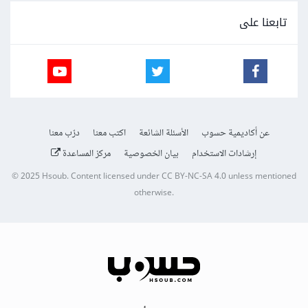
تابعنا على
عن أكاديمية حسوب
الأسئلة الشائعة
اكتب معنا
درّب معنا
إرشادات الاستخدام
بيان الخصوصية
مركز المساعدة
© 2025
Hsoub
.
Content licensed under
CC BY-NC-SA 4.0
unless mentioned
otherwise.