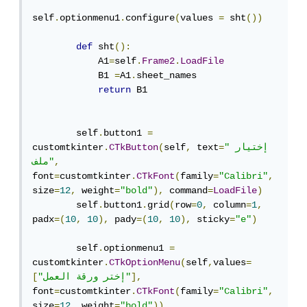
self
.
optionmenu1
.
configure
(
values 
=
 sht
())
def
 sht
():
            A1
=
self
.
Frame2
.
LoadFile
            B1 
=
A1
.
sheet_names

return
 B1

        self
.
button1 
=
"إختيار 
=
 text
,
self
(
CTkButton
.
customtkinter
,
ملف"
font
=
customtkinter
.
CTkFont
(
family
=
"Calibri"
,
size
=
12
,
 weight
=
"bold"
),
 command
=
LoadFile
)
        self
.
button1
.
grid
(
row
=
0
,
 column
=
1
,
padx
=(
10
,
10
),
 pady
=(
10
,
10
),
 sticky
=
"e"
)
        self
.
optionmenu1 
=
customtkinter
.
CTkOptionMenu
(
self
,
values
=
],
"إختر ورقة العمل"
[
font
=
customtkinter
.
CTkFont
(
family
=
"Calibri"
,
size
=
12
,
 weight
=
"bold"
))