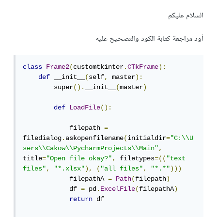
السلام عليكم
أود مراجعة كتابة الكود والتصحيح عليه
class
Frame2
(
customtkinter
.
CTkFrame
):
def
 __init__
(
self
,
 master
):
        super
().
__init__
(
master
)
def
LoadFile
():
            filepath 
=
filedialog
.
askopenfilename
(
initialdir
=
"C:\\U
sers\\Cakow\\PycharmProjects\\Main"
,
title
=
"Open file okay?"
,
 filetypes
=((
"text 
files"
,
"*.xlsx"
),
(
"all files"
,
"*.*"
)))
            filepathA 
=
Path
(
filepath
)
            df 
=
 pd
.
ExcelFile
(
filepathA
)
return
 df
