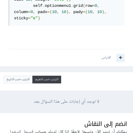
        self
.
optionmenu1
.
grid
(
row
=
0
,
column
=
0
,
 padx
=(
10
,
10
),
 pady
=(
10
,
10
),
sticky
=
"e"
)
اقتباس
الترتيب حسب التقييم
الترتيب حسب التاريخ
لا توجد أي إجابات على هذا السؤال بعد
انضم إلى النقاش
يمكنك أن تنشر الآن وتسجل لاحقًا. إذا كان لديك حساب،
فسجل الدخول