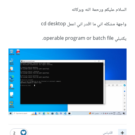
السلام عليكم ورحمة الله وبركاته
واجهة مشكله اني ما اقدر اني اعمل cd desktop
يكتبلي operable program or batch file.
اقتباس
2