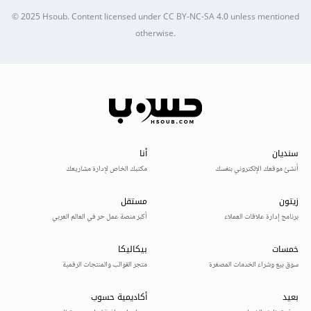
© 2025
Hsoub
.
Content licensed under
CC BY-NC-SA 4.0
unless mentioned
otherwise.