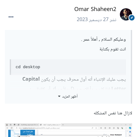
Omar Shaheen2
نشر
27 ديسمبر 2023
وعليكم السلام , أهلاً عمر .
انت تقوم بكتابة
cd desktop
يجب عليك الإنتباه أنه أول محرف يجب أن يكون
Capital
Letter
اذا كان يبدأ الاسم بD بدلاً من d, أي كالتالي
:
أظهر المزيد
cd Desktop
لازال هنا نفس المشكله