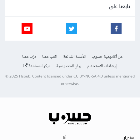
تابعنا على
عن أكاديمية حسوب
الأسئلة الشائعة
اكتب معنا
درّب معنا
إرشادات الاستخدام
بيان الخصوصية
مركز المساعدة
© 2025
Hsoub
.
Content licensed under
CC BY-NC-SA 4.0
unless mentioned
otherwise.