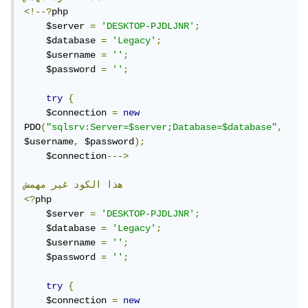
<!--?
php

    $server 
=
'DESKTOP-PJDLJNR'
;
    $database 
=
'Legacy'
;
    $username 
=
''
;
    $password 
=
''
;
try
{
    $connection 
=
new
PDO
(
"sqlsrv:Server=$server;Database=$database"
,
$username
,
 $password
);
    $connection
--->
هذا
الكود
غير
مهمش
<?
php

    $server 
=
'DESKTOP-PJDLJNR'
;
    $database 
=
'Legacy'
;
    $username 
=
''
;
    $password 
=
''
;
try
{
    $connection 
=
new