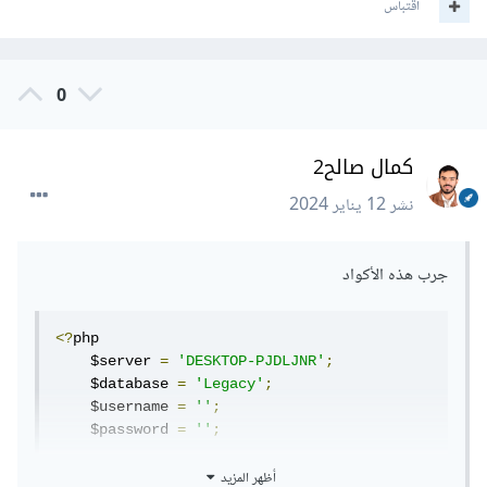
اقتباس
0
كمال صالح2
نشر
12 يناير 2024
جرب هذه الأكواد
<?
php

    $server 
=
'DESKTOP-PJDLJNR'
;
    $database 
=
'Legacy'
;
    $username 
=
''
;
    $password 
=
''
;
أظهر المزيد
try
{