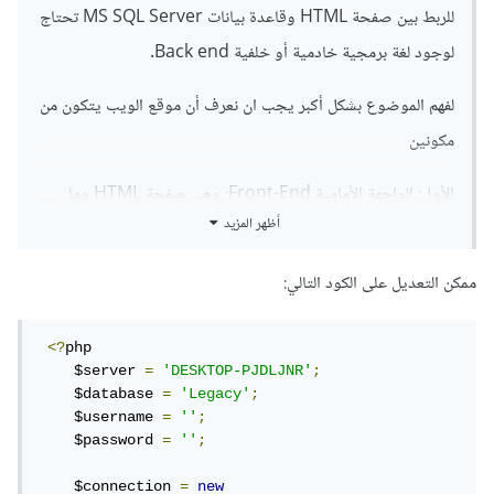
للربط بين صفحة HTML وقاعدة بيانات MS SQL Server تحتاج
لوجود لغة برمجية خادمية أو خلفية Back end.
لفهم الموضوع بشكل أكبر يجب ان نعرف أن موقع الويب يتكون من
مكونين
الأول: الواجهة الأمامية Front-End: وهي صفحة HTML وما
أظهر المزيد
تحتويه من تنسيقات وصور وكذلك JavaScript، هذه الواجهة، هي
وسيلة التواصل بين المستخدم والخادم.
ممكن التعديل على الكود التالي:
الثاني: الواجهة الخلفية Back-End: وهي الشيفرات المكتوبة بلغة
<?
php

برمجة عالية المستوى مثل PHP, ASP.NET, Node.JS ويتم
    $server 
=
'DESKTOP-PJDLJNR'
;
تخزينها على الخادم وتنفيذها لما يتم طلبها.
    $database 
=
'Legacy'
;
    $username 
=
''
;
مثال شهير: محرك البحث جوجل يتكون من واجهتين الأولى هى
    $password 
=
''
;
الواجهة الأمامية التي نراها (صفحة الجوجل)، والثانية هي شيفرات
    $connection 
=
new