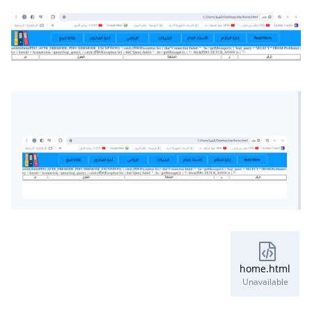
<table
border
=
"1"
width
=
"100%"
>
<tr>
</th>
تم
<th>
</th>
الحلول
<th>
</th>
المشكلة
<th>
</th>
م
<th>
</th>
الرقم
<th>
</tr>
<?
php 
while
(
$row 
=
 $result
-
>
fetch
(
PDO
::
FETCH_ASSOC
))
{
?>
<tr>
<td>
<?
php echo 
</td>
])?>
'تم'
[
$row
(
htmlspecialchars
<td>
<?
php echo 
</td>
])?>
'الحلول'
[
$row
(
htmlspecialchars
<td>
<?
php echo 
</td>
])?>
'المشكلة'
[
$row
(
htmlspecialchars
<td>
<?
php echo 
home.html
</td>
])?>
'م'
[
$row
(
htmlspecialchars
Unavailable
<td>
<?
php echo 
</td>
])?>
'الرقم'
[
$row
(
htmlspecialchars