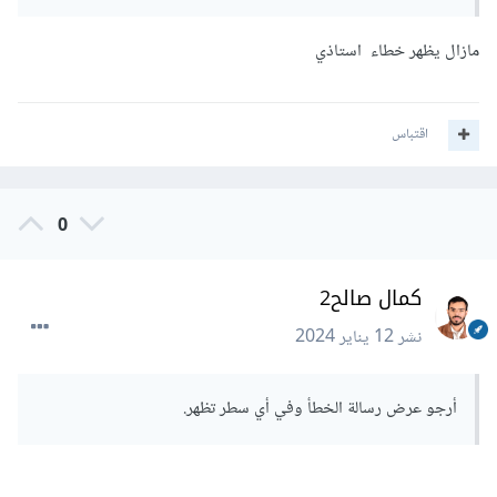
        $connection 
=
new
PDO
(
"sqlsrv:Server=$server;Database=$databa
مازال يظهر خطاء استاذي
se"
,
 $username
,
 $password
);
        $connection
-
>
setAttribute
(
PDO
::
ATTR_ERRMODE
,
PDO
::
ERRMODE_EXCEPTION
);
اقتباس
}
catch
(
PDOException
 $e
)
{
die
(
"Connection failed: "
.
 $e
-
>
getMessage
());
0
}
    $sql_query 
=
'SELECT * FROM Problemss'
;
كمال صالح2
try
{
        $result 
=
 $connection
-
نشر
12 يناير 2024
>
query
(
$sql_query
);
}
catch
(
PDOException
 $e
)
{
die
(
"Query failed: "
.
 $e
-
أرجو عرض رسالة الخطأ وفي أي سطر تظهر.
>
getMessage
());
}
?>