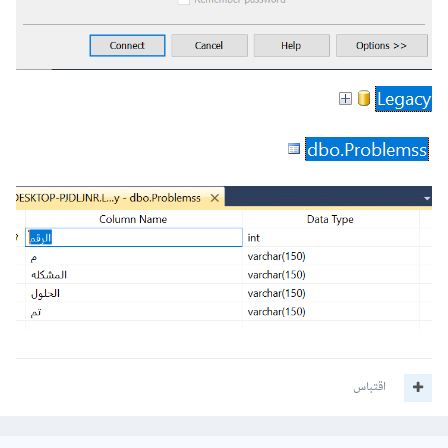
se"
,
 $username
,
 $password
);
    $connection
?>
لاحظ الفرق بين المكتوب بالأعلى وبين الجزء بالأسفل بعد إزالة
التهميش منه.
اقتباس