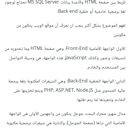
للربط بين صفحة HTML وقاعدة بيانات MS SQL Server تحتاج لوجود
لغة برمجية خادمية أو خلفية Back end.
لفهم الموضوع بشكل أكبر يجب ان نعرف أن موقع الويب يتكون من
مكونين
الأول: الواجهة الأمامية Front-End: وهي صفحة HTML وما تحتويه من
تنسيقات وصور وكذلك JavaScript، هذه الواجهة، هي وسيلة التواصل
بين المستخدم والخادم.
الثاني: الواجهة الخلفية Back-End: وهي الشيفرات المكتوبة بلغة برمجة
عالية المستوى مثل PHP, ASP.NET, Node.JS ويتم تخزينها على
الخادم وتنفيذها لما يتم طلبها.
مثال شهير: محرك البحث جوجل يتكون من واجهتين الأولى هى الواجهة
الأمامية التي نراها (صفحة الجوجل)، والثانية هي شيفرات برمجية مكتوبة