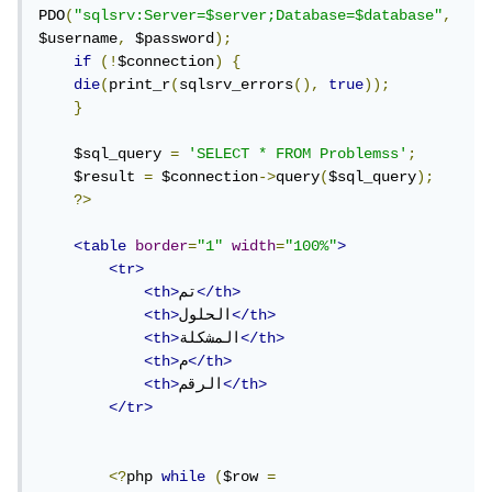
برمجية مكتوبة على الخادم ويتم تنفيذها عندما تكتب شيئًا في مربع
PDO
(
"sqlsrv:Server=$server;Database=$database"
,
$username
,
 $password
);
البحث والضغط على زر "بحث"
if
(!
$connection
)
{
die
(
print_r
(
sqlsrv_errors
(),
true
));
الخلاصة: يلزمك تعلم لغة برمجة خادمية أو الاستعانة بمبرمج
}
خادمي.
    $sql_query 
=
'SELECT * FROM Problemss'
;
    $result 
=
 $connection
->
query
(
$sql_query
);
ويتم الاتصال بقواعد بيانات MS SQL Server عن طريق معرفة
?>
بيانات الاتصال التي تتكون من اسم الخادم - اسم المستخدم - كلمة
<table
border
=
"1"
width
=
"100%"
>
المرور، ثم يتم إرسال الأمر المطلوب تنفيذه إلى قاعدة البيانات وهي
<tr>
</th>
تم
<th>
ترد علينا بالنتائج Result set فنقوم بعرضها على صفحة HTML.
</th>
الحلول
<th>
</th>
المشكلة
<th>
</th>
م
<th>
</th>
الرقم
<th>
</tr>
<?
php 
while
(
$row 
=