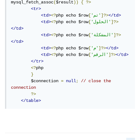
mysql_fetch_assoc
(
$result
))
{
?>
<tr>
</td>
]?>
'تم'
[
php echo $row
<?
<td>
]?>
'الحلول'
[
php echo $row
<?
<td>
</td>
]?>
'المشكلة'
[
php echo $row
<?
<td>
</td>
</td>
]?>
'م'
[
php echo $row
<?
<td>
</td>
]?>
'الرقم'
[
php echo $row
<?
<td>
</tr>
<?
php

}
        $connection 
=
null
;
// close the 
connection
?>
</table>