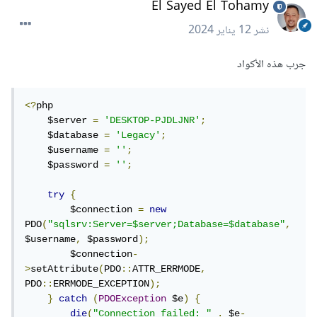
El Sayed El Tohamy
نشر
12 يناير 2024
جرب هذه الأكواد
<?
php

    $server 
=
'DESKTOP-PJDLJNR'
;
    $database 
=
'Legacy'
;
    $username 
=
''
;
    $password 
=
''
;
try
{
        $connection 
=
new
PDO
(
"sqlsrv:Server=$server;Database=$database"
,
$username
,
 $password
);
        $connection
-
>
setAttribute
(
PDO
::
ATTR_ERRMODE
,
PDO
::
ERRMODE_EXCEPTION
);
}
catch
(
PDOException
 $e
)
{
die
(
"Connection failed: "
.
 $e
-