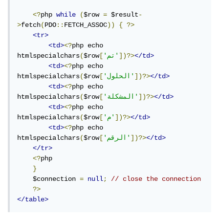
<?
php 
while
(
$row 
=
 $result
-
>
fetch
(
PDO
::
FETCH_ASSOC
))
{
?>
<tr>
<td>
<?
php echo 
</td>
])?>
'تم'
[
$row
(
htmlspecialchars
<td>
<?
php echo 
</td>
])?>
'الحلول'
[
$row
(
htmlspecialchars
<td>
<?
php echo 
</td>
])?>
'المشكلة'
[
$row
(
htmlspecialchars
<td>
<?
php echo 
</td>
])?>
'م'
[
$row
(
htmlspecialchars
<td>
<?
php echo 
</td>
])?>
'الرقم'
[
$row
(
htmlspecialchars
</tr>
<?
php

}
    $connection 
=
null
;
// close the connection
?>
</table>