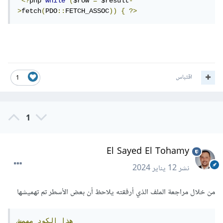
<?
php 
while
(
$row 
=
 $result
-
>
fetch
(
PDO
::
FETCH_ASSOC
))
{
?>
اقتباس
1
1
El Sayed El Tohamy
نشر
12 يناير 2024
من خلال مراجعة الملف الذي أرفقته يلاحظ أن بعض الأسطر تم تهميشها
هذا
الكود
مهمش