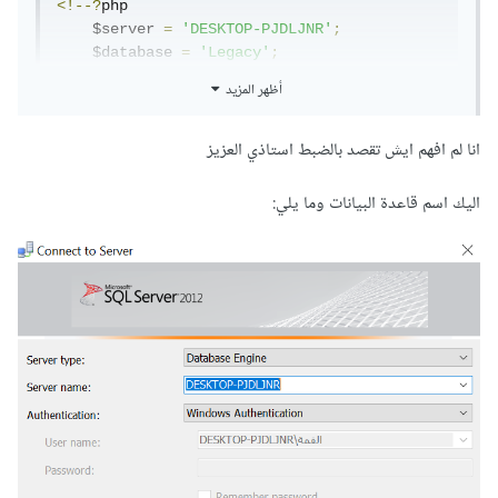
<!--?
php

    $server 
=
'DESKTOP-PJDLJNR'
;
    $database 
=
'Legacy'
;
    $username 
=
''
;
أظهر المزيد
    $password 
=
''
;
انا لم افهم ايش تقصد بالضبط استاذي العزيز
try
{
    $connection 
=
new
PDO
(
"sqlsrv:Server=$server;Database=$databa
اليك اسم قاعدة البيانات وما يلي:
se"
,
 $username
,
 $password
);
    $connection
--->
هذا
الكود
غير
مهمش
<?
php

    $server 
=
'DESKTOP-PJDLJNR'
;
    $database 
=
'Legacy'
;
    $username 
=
''
;
    $password 
=
''
;
try
{
    $connection 
=
new
PDO
(
"sqlsrv:Server=$server;Database=$databa