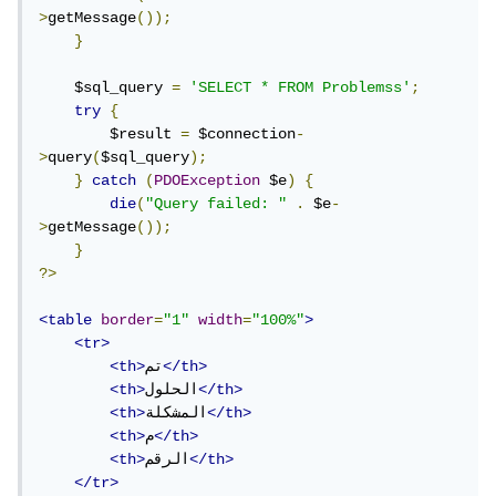
>
getMessage
());
}
    $sql_query 
=
'SELECT * FROM Problemss'
;
try
{
        $result 
=
 $connection
-
>
query
(
$sql_query
);
}
catch
(
PDOException
 $e
)
{
die
(
"Query failed: "
.
 $e
-
>
getMessage
());
}
?>
<table
border
=
"1"
width
=
"100%"
>
<tr>
</th>
تم
<th>
</th>
الحلول
<th>
</th>
المشكلة
<th>
</th>
م
<th>
</th>
الرقم
<th>
</tr>