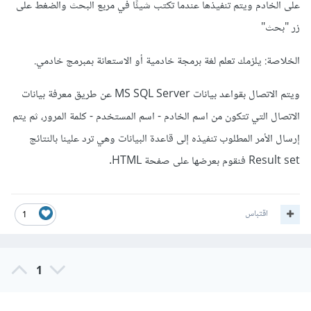
على الخادم ويتم تنفيذها عندما تكتب شيئًا في مربع البحث والضغط على
زر "بحث"
الخلاصة: يلزمك تعلم لغة برمجة خادمية أو الاستعانة بمبرمج خادمي.
ويتم الاتصال بقواعد بيانات MS SQL Server عن طريق معرفة بيانات
الاتصال التي تتكون من اسم الخادم - اسم المستخدم - كلمة المرور، ثم يتم
إرسال الأمر المطلوب تنفيذه إلى قاعدة البيانات وهي ترد علينا بالنتائج
Result set فنقوم بعرضها على صفحة HTML.
اقتباس
1
1