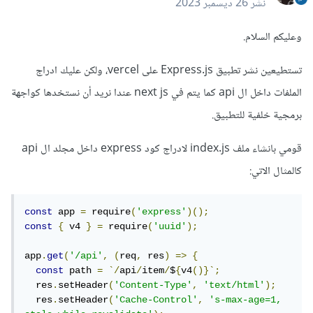
نشر
26 ديسمبر 2023
وعليكم السلام.
تستطيعين نشر تطبيق Express.js على vercel، ولكن عليك ادراج
الملفات داخل ال api كما يتم في next js عندا نريد أن نستخدها كواجهة
برمجية خلفية للتطبيق.
قومي بانشاء ملف index.js لادراج كود express داخل مجلد ال api
كالمثال الاتي:
const
 app 
=
 require
(
'express'
)();
const
{
 v4 
}
=
 require
(
'uuid'
);
app
.
get
(
'/api'
,
(
req
,
 res
)
=>
{
const
 path 
=
`/
api
/
item
/
$
{
v4
()}`;
  res
.
setHeader
(
'Content-Type'
,
'text/html'
);
  res
.
setHeader
(
'Cache-Control'
,
's-max-age=1, 