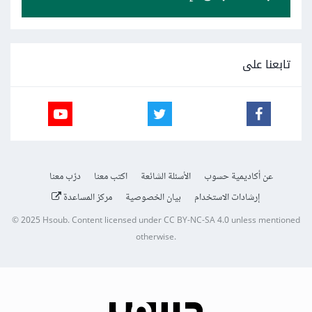
تابعنا على
عن أكاديمية حسوب
الأسئلة الشائعة
اكتب معنا
درّب معنا
إرشادات الاستخدام
بيان الخصوصية
مركز المساعدة
© 2025
Hsoub
.
Content licensed under
CC BY-NC-SA 4.0
unless mentioned
otherwise.