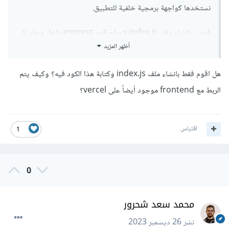
نستخدها كواجهة برمجية خلفية للتطبيق.
قومي بانشاء ملف index.js لادراج كود express داخل مجلد ال
أظهر المزيد
api كالمثال الاتي:
هل اقوم فقط بانشاء ملف index.js وكتابة هذا الكود فيه؟ وكيف يتم
const
 app 
=
 require
(
'express'
)();
الربط مع frontend موجود أيضاً على vercel؟
const
{
 v4 
}
=
 require
(
'uuid'
);
app
.
get
(
'/api'
,
(
req
,
 res
)
=>
{
const
 path 
=
`/
api
/
item
/
$
{
v4
()}`;
اقتباس
1
  res
.
setHeader
(
'Content-Type'
,
'text/html'
);
  res
.
setHeader
(
'Cache-Control'
,
's-max-
age=1, stale-while-revalidate'
);
0
  res
.
end
(`
Hello
!
Go
 to item
:
<
a 
href
=
"${path}"
>
$
{
path
}</
a
>`);
});
محمد سعد شحرور
app
.
get
(
'/api/item/:slug'
,
(
req
,
 res
)
=>
{
نشر
26 ديسمبر 2023