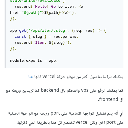
stale-while-revalidate'
);
  res
.
end
(`
Hello
!
Go
 to item
:
<
a 
href
=
"${path}"
>
$
{
path
}</
a
>`);
});
app
.
get
(
'/api/item/:slug'
,
(
req
,
 res
)
=>
{
const
{
 slug 
}
=
 req
.
params
;
  res
.
end
(`
Item
:
 $
{
slug
}`);
});
module
.
exports 
=
 app
;
يمكنك قراءة تفاصيل أكثر من موقع شركة vercel ذاتها
هنا
.
كما يمكنك الرفع على vps والتحكم بال backend كما تريدين وربطه مع
ال frontend.
أي أنه يتم تشغيل الواجهة الأمامية على port وربطه مع الواجهة الخلفية
على port اخر، ولكن vercel تختصر كل هذا بالطريقة التي ذكرتها.