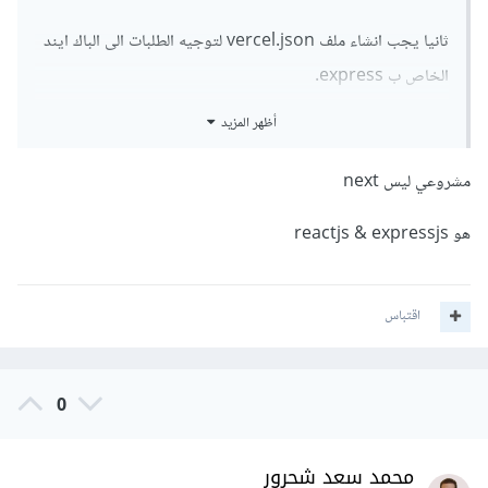
ثانيا يجب انشاء ملف vercel.json لتوجيه الطلبات الى الباك ايند
الخاص ب express.
أظهر المزيد
التعديل على ال scripts في ملف ال package.json لاضافة امر
vercel-build.
مشروعي ليس next
أنصح وبشدة متابعة
هذا الفيديو
القصير لتستطيعي ربط next مع
هو reactjs & expressjs
express.
بالتوفيق.
اقتباس
0
محمد سعد شحرور