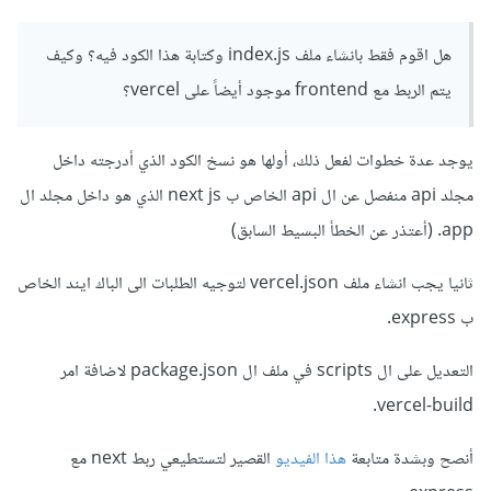
const
{
 slug 
}
=
 req
.
params
;
  res
.
end
(`
Item
:
 $
{
slug
}`);
});
هل اقوم فقط بانشاء ملف index.js وكتابة هذا الكود فيه؟ وكيف
يتم الربط مع frontend موجود أيضاً على vercel؟
module
.
exports 
=
 app
;
يمكنك قراءة تفاصيل أكثر من موقع شركة vercel ذاتها
هنا
.
يوجد عدة خطوات لفعل ذلك، أولها هو نسخ الكود الذي أدرجته داخل
كما يمكنك الرفع على vps والتحكم بال backend كما تريدين
مجلد api منفصل عن ال api الخاص ب next js الذي هو داخل مجلد ال
وربطه مع ال frontend.
app. (أعتذر عن الخطأ البسيط السابق)
أي أنه يتم تشغيل الواجهة الأمامية على port وربطه مع الواجهة
ثانيا يجب انشاء ملف vercel.json لتوجيه الطلبات الى الباك ايند الخاص
الخلفية على port اخر، ولكن vercel تختصر كل هذا بالطريقة التي
ب express.
ذكرتها.
التعديل على ال scripts في ملف ال package.json لاضافة امر
بالتوفيق.
vercel-build.
أنصح وبشدة متابعة
هذا الفيديو
القصير لتستطيعي ربط next مع