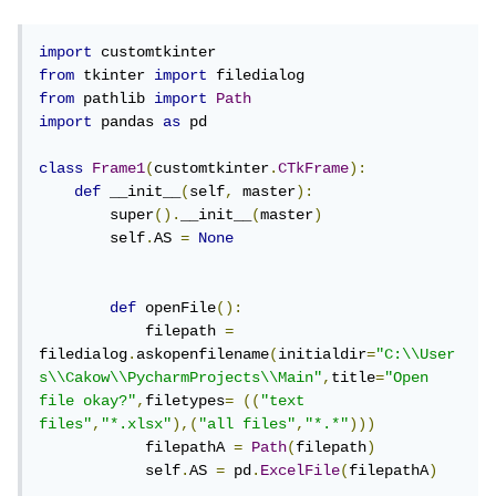
import
from
 tkinter 
import
from
 pathlib 
import
Path
import
 pandas 
as
 pd

class
Frame1
(
customtkinter
.
CTkFrame
):
def
 __init__
(
self
,
 master
):
        super
().
__init__
(
master
)
        self
.
AS 
=
None
def
 openFile
():
            filepath 
=
filedialog
.
askopenfilename
(
initialdir
=
"C:\\User
s\\Cakow\\PycharmProjects\\Main"
,
title
=
"Open 
file okay?"
,
filetypes
=
((
"text 
files"
,
"*.xlsx"
),(
"all files"
,
"*.*"
)))
            filepathA 
=
Path
(
filepath
)
            self
.
AS 
=
 pd
.
ExcelFile
(
filepathA
)