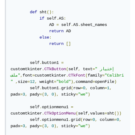
def
 sht
():
if
 self
.
AS
:
                AD 
=
 self
.
AS
.
sheet_names

return
 AD

else
:
return
[]
        self
.
button1 
=
"إختيار 
=
 text
,
self
(
CTkButton
.
customtkinter
"Calibri
=
family
(
CTkFont
.
customtkinter
=
font
,
ملف"
"
,
size
=
12
,
 weight
=
"bold"
),
command
=
openFile
)
        self
.
button1
.
grid
(
row
=
0
,
 column
=
1
,
padx
=
3
,
 pady
=(
3
,
0
),
 sticky
=
"we"
)
        self
.
optionmenu1 
=
customtkinter
.
CTkOptionMenu
(
self
,
values
=
sht
())
        self
.
optionmenu1
.
grid
(
row
=
0
,
 column
=
0
,
padx
=
3
,
 pady
=(
3
,
0
),
 sticky
=
"we"
)