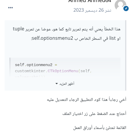
Ahmed Ahmed64
نشر
26 ديسمبر 2023
هذا الخطأ يعني أنه يتم تمرير تابع كما هو، عوضا عن تمرير tuple
او list في السطر الخاص ب self.optionsmenu2:
self
.
optionmenu2 
=
customtkinter
.
CTkOptionMenu
(
self
,
values
=
sht
())
أظهر المزيد
باضافة الأقواس () للتابع sh في النهاية يتم تمرير ماتعيده الدالة
عوضا عن الدالة نفسها، حيث تعيد هذه الدالة list كما تتطلب ال
أخي رجاءاً هذا كود التطبيق الرجاء التعديل عليه
self.optionmenu2
أحتاج عند الضغط على زر اختيار الملف
القائمة تمتلئ بأسماء أوراق العمل