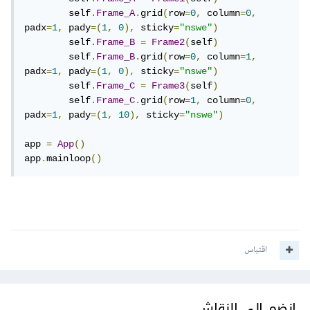
        self
.
Frame_A
.
grid
(
row
=
0
,
 column
=
0
,
padx
=
1
,
 pady
=(
1
,
0
),
 sticky
=
"nswe"
)
        self
.
Frame_B
=
Frame2
(
self
)
        self
.
Frame_B
.
grid
(
row
=
0
,
 column
=
1
,
padx
=
1
,
 pady
=(
1
,
0
),
 sticky
=
"nswe"
)
        self
.
Frame_C
=
Frame3
(
self
)
        self
.
Frame_C
.
grid
(
row
=
1
,
 column
=
0
,
padx
=
1
,
 pady
=(
1
,
10
),
 sticky
=
"nswe"
)
app 
=
App
()
app
.
mainloop
()
اقتباس
انضم إلى النقاش