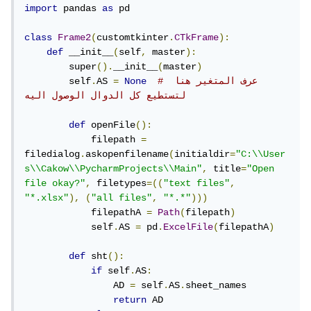
import
 pandas 
as
 pd

class
Frame2
(
customtkinter
.
CTkFrame
):
def
 __init__
(
self
,
 master
):
        super
().
__init__
(
master
)
# عرف المتغير هنا 
None
=
AS 
.
        self
لتستطيع كل الدوال الوصول اليه
def
 openFile
():
            filepath 
=
filedialog
.
askopenfilename
(
initialdir
=
"C:\\User
s\\Cakow\\PycharmProjects\\Main"
,
 title
=
"Open 
file okay?"
,
 filetypes
=((
"text files"
,
"*.xlsx"
),
(
"all files"
,
"*.*"
)))
            filepathA 
=
Path
(
filepath
)
            self
.
AS 
=
 pd
.
ExcelFile
(
filepathA
)
def
 sht
():
if
 self
.
AS
:
                AD 
=
 self
.
AS
.
sheet_names

return
 AD
