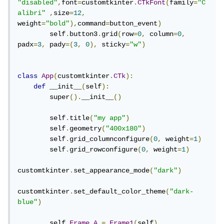
"disabled"
,
font
=
customtkinter
.
CTkFont
(
family
=
"C
alibri"
,
size
=
12
,
weight
=
"bold"
),
command
=
button_event
)
        self
.
button3
.
grid
(
row
=
0
,
 column
=
0
,
padx
=
3
,
 pady
=(
3
,
0
),
 sticky
=
"w"
)
class
App
(
customtkinter
.
CTk
):
def
 __init__
(
self
):
        super
().
__init__
()
        self
.
title
(
"my app"
)
        self
.
geometry
(
"400x180"
)
        self
.
grid_columnconfigure
(
0
,
 weight
=
1
)
        self
.
grid_rowconfigure
(
0
,
 weight
=
1
)
customtkinter
.
set_appearance_mode
(
"dark"
)
customtkinter
.
set_default_color_theme
(
"dark-
blue"
)
        self
.
Frame_A
=
Frame1
(
self
)