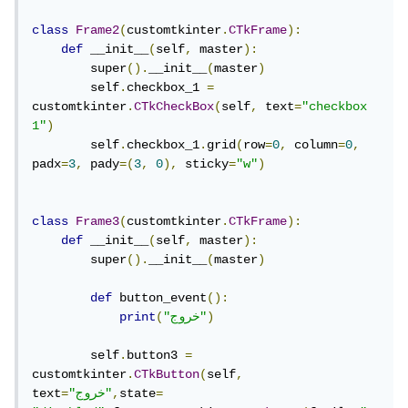
class
Frame2
(
customtkinter
.
CTkFrame
):
def
 __init__
(
self
,
 master
):
        super
().
__init__
(
master
)
        self
.
checkbox_1 
=
customtkinter
.
CTkCheckBox
(
self
,
 text
=
"checkbox 
1"
)
        self
.
checkbox_1
.
grid
(
row
=
0
,
 column
=
0
,
padx
=
3
,
 pady
=(
3
,
0
),
 sticky
=
"w"
)
class
Frame3
(
customtkinter
.
CTkFrame
):
def
 __init__
(
self
,
 master
):
        super
().
__init__
(
master
)
def
 button_event
():
)
"خروج"
(
print
        self
.
button3 
=
customtkinter
.
CTkButton
(
self
,
=
state
,
"خروج"
=
text