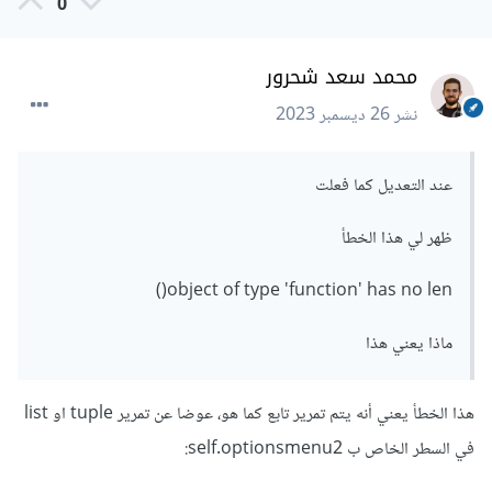
0
def
 sht
():
if
 self
.
AS
:
                AD 
=
 self
.
AS
.
sheet_names

محمد سعد شحرور
return
 AD

else
:
نشر
26 ديسمبر 2023
return
[]
        self
.
button 
=
عند التعديل كما فعلت
"فتح 
=
 text
,
self
(
CTkButton
.
customtkinter
,
ملف"
font
=
customtkinter
.
CTkFont
(
family
=
"Calibri"
ظهر لي هذا الخطأ
,
 size
=
12
,
 weight
=
"bold"
),
command
=
openFile
)
object of type 'function' has no len()
        self
.
button
.
grid
(
row
=
0
,
 column
=
0
,
padx
=
3
,
 pady
=(
3
,
0
),
 sticky
=
"we"
)
ماذا يعني هذا
        self
.
optionmenu2 
=
customtkinter
.
CTkOptionMenu
(
self
,
values
=
sht
)
هذا الخطأ يعني أنه يتم تمرير تابع كما هو، عوضا عن تمرير tuple او list
        self
.
optionmenu2
.
grid
(
row
=
1
,
column
=
0
,
 padx
=
3
,
 pady
=(
3
,
0
),
 sticky
=
"we"
)
في السطر الخاص ب self.optionsmenu2:
بالاضافة الى ذلك، تحقق من مسار ملف ال excel الذي تحاول