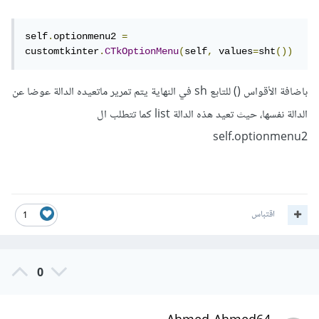
الوصول اليه.
self
.
optionmenu2 
=
اذا مازال الخطأ موجودا، ف أرجو توضيحه.
customtkinter
.
CTkOptionMenu
(
self
,
 values
=
sht
())
بالتوفيق
باضافة الأقواس () للتابع sh في النهاية يتم تمرير ماتعيده الدالة عوضا عن
الدالة نفسها، حيث تعيد هذه الدالة list كما تتطلب ال
self.optionmenu2
اقتباس
1
0