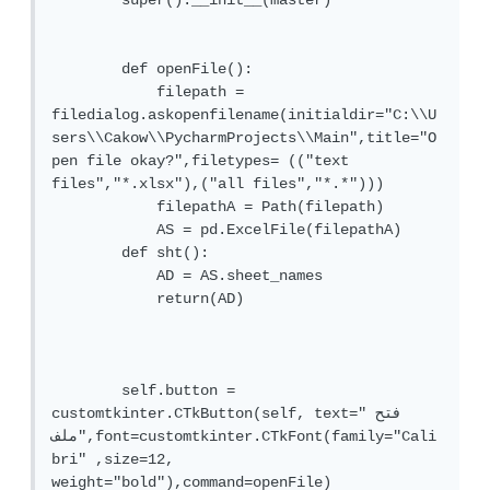
        super().__init__(master)

        def openFile():

            filepath = 
filedialog.askopenfilename(initialdir="C:\\U
sers\\Cakow\\PycharmProjects\\Main",title="O
pen file okay?",filetypes= (("text 
files","*.xlsx"),("all files","*.*")))

            filepathA = Path(filepath)

            AS = pd.ExcelFile(filepathA)

        def sht():

            AD = AS.sheet_names

            return(AD)

        self.button = 
customtkinter.CTkButton(self, text="فتح 
ملف",font=customtkinter.CTkFont(family="Cali
bri" ,size=12, 
weight="bold"),command=openFile)
