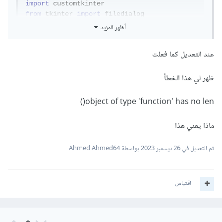
import
from
 tkinter 
import
from
 pathlib 
import
Path
أظهر المزيد
import
 pandas 
as
 pd

عند التعديل كما فعلت
class
Frame2
(
customtkinter
.
CTkFrame
):
def
 __init__
(
self
,
 master
):
ظهر لي هذا الخطأ
        super
().
__init__
(
master
)
# عرف المتغير هنا 
None
=
AS 
.
        self
لتستطيع كل الدوال الوصول اليه
object of type 'function' has no len()
def
 openFile
():
ماذا يعني هذا
            filepath 
=
filedialog
.
askopenfilename
(
initialdir
=
"C:\\
تم التعديل في
26 ديسمبر 2023
بواسطة Ahmed Ahmed64
Users\\Cakow\\PycharmProjects\\Main"
,
title
=
"Open file okay?"
,
 filetypes
=((
"text 
files"
,
"*.xlsx"
),
(
"all files"
,
"*.*"
)))
            filepathA 
=
Path
(
filepath
)
اقتباس
            self
.
AS 
=
pd
.
ExcelFile
(
filepathA
)