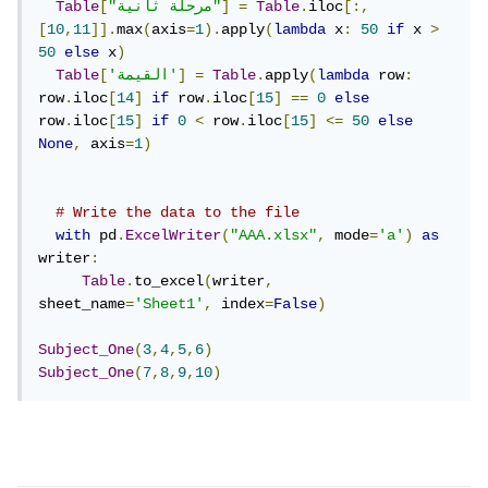
[:,
iloc
.
Table
=
]
"مرحلة ثانية"
[
Table
[
10
,
11
]].
max
(
axis
=
1
).
apply
(
lambda
 x
:
50
if
 x 
>
50
else
 x
)
:
 row
lambda
(
apply
.
Table
=
]
'القيمة'
[
Table
row
.
iloc
[
14
]
if
 row
.
iloc
[
15
]
==
0
else
row
.
iloc
[
15
]
if
0
<
 row
.
iloc
[
15
]
<=
50
else
None
,
 axis
=
1
)
# Write the data to the file
with
 pd
.
ExcelWriter
(
"AAA.xlsx"
,
 mode
=
'a'
)
as
writer
:
Table
.
to_excel
(
writer
,
sheet_name
=
'Sheet1'
,
 index
=
False
)
Subject_One
(
3
,
4
,
5
,
6
)
Subject_One
(
7
,
8
,
9
,
10
)