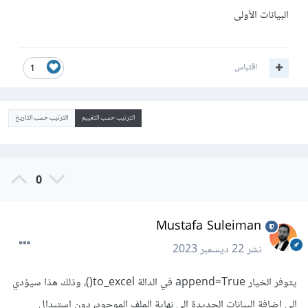
البيانات الأولى
اقتباس
1
الترتيب حسب التقييم
الترتيب حسب التاريخ
0
Mustafa Suleiman
نشر
22 ديسمبر 2023
يتوفر الخيار append=True في الدالة to_excel()، وذلك هذا سيؤدي
إلى إضافة البيانات الجديدة إلى نهاية الملف الموجود، دون استبدال