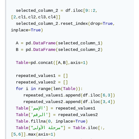
  selected_column_2 
=
 df
.
iloc
[
9
::
2
,
[
2
,
cl1
,
cl2
,
cl3
,
cl4
]]
  selected_column_2
.
reset_index
(
drop
=
True
,
inplace
=
True
)
  A 
=
 pd
.
DataFrame
(
selected_column_1
)
  B 
=
 pd
.
DataFrame
(
selected_column_2
)
Table
=
pd
.
concat
([
A
,
B
],
axis
=
1
)
  repeated_values1 
=
[]
  repeated_values2 
=
[]
for
 i 
in
 range
(
len
(
Table
)):
     repeated_values1
.
append
(
df
.
iloc
[
6
,
3
])
     repeated_values2
.
append
(
df
.
iloc
[
3
,
4
])
 repeated_values1

=
]
'الإسم'
[
Table
 repeated_values2

=
]
'الرقم'
[
Table
Table
.
fillna
(
0
,
 inplace
=
True
)
[:,
iloc
.
Table
=
]
"مرحلة الأولى"
[
Table
[
5
,
6
]].
max
(
axis
=
1
)