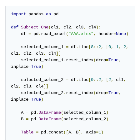
import
 pandas 
as
 pd

def
Subject_One
(
cl1
,
 cl2
,
 cl3
,
 cl4
):
    df 
=
 pd
.
read_excel
(
"AAA.xlsx"
,
 header
=
None
)
    selected_column_1 
=
 df
.
iloc
[
8
::
2
,
[
0
,
1
,
2
,
cl1
,
 cl2
,
 cl3
,
 cl4
]]
    selected_column_1
.
reset_index
(
drop
=
True
,
inplace
=
True
)
    selected_column_2 
=
 df
.
iloc
[
9
::
2
,
[
2
,
 cl1
,
cl2
,
 cl3
,
 cl4
]]
    selected_column_2
.
reset_index
(
drop
=
True
,
inplace
=
True
)
    A 
=
 pd
.
DataFrame
(
selected_column_1
)
    B 
=
 pd
.
DataFrame
(
selected_column_2
)
Table
=
 pd
.
concat
([
A
,
 B
],
 axis
=
1
)