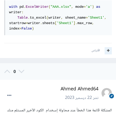
# دمج النتائج
with
 pd
.
ExcelWriter
(
"AAA.xlsx"
,
 mode
=
'a'
)
as
final_result 
=
 pd
.
concat
([
result1
,
writer
:
result2
])
Table
.
to_excel
(
writer
,
 sheet_name
=
'Sheet1'
,
startrow
=
writer
.
sheets
[
'Sheet1'
].
max_row
,
# حفظ النتائج في نفس الملف
index
=
False
)
final_result
.
to_excel
(
"AAA.xlsx"
,
index
=
False
)
أو يمكن كتابة الكود كالتالي أيضًا:
اقتباس
def
Subject_One
(
cl1
,
cl2
,
cl3
,
cl4
):
0
  df 
=
pd
.
read_excel
(
"AAA.xlsx"
,
header
=
None
)
Ahmed Ahmed64
  selected_column_1 
=
 df
.
iloc
[
8
::
2
,
نشر
22 ديسمبر 2023
[
0
,
1
,
2
,
cl1
,
cl2
,
cl3
,
cl4
]]
  selected_column_1
.
reset_index
(
drop
=
True
,
)
True
=
inplace
المشكلة قائمة هذا الخطأ عند محاولة إسخدام الكود الأخير المستلم منك