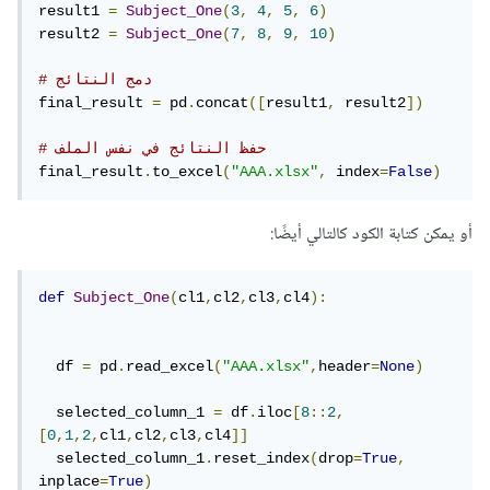
result1 
=
Subject_One
(
3
,
4
,
5
,
6
)
result2 
=
Subject_One
(
7
,
8
,
9
,
10
)
# دمج النتائج
final_result 
=
 pd
.
concat
([
result1
,
 result2
])
# حفظ النتائج في نفس الملف
final_result
.
to_excel
(
"AAA.xlsx"
,
 index
=
False
)
أو يمكن كتابة الكود كالتالي أيضًا:
def
Subject_One
(
cl1
,
cl2
,
cl3
,
cl4
):
  df 
=
 pd
.
read_excel
(
"AAA.xlsx"
,
header
=
None
)
  selected_column_1 
=
 df
.
iloc
[
8
::
2
,
[
0
,
1
,
2
,
cl1
,
cl2
,
cl3
,
cl4
]]
  selected_column_1
.
reset_index
(
drop
=
True
,
inplace
=
True
)