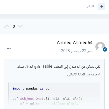
اقتباس
0
Ahmed Ahmed64
نشر
22 ديسمبر 2023
لكي تتمكن من الوصول إلى المتغير Table خارج الدالة، عليك
إرجاعه من الدالة كالتالي:
import
 pandas 
as
 pd

def
Subject_One
(
cl1
,
 cl2
,
 cl3
,
 cl4
):
    df 
=
 pd
.
read_excel
(
"AAA.xlsx"
,