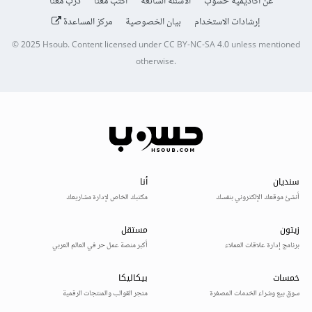
عن أكاديمية حسوب
الأسئلة الشائعة
اكتب معنا
درّب معنا
إرشادات الاستخدام
بيان الخصوصية
مركز المساعدة
© 2025
Hsoub
.
Content licensed under
CC BY-NC-SA 4.0
unless mentioned
otherwise.