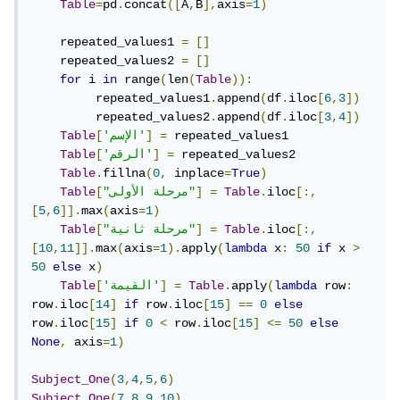
Table
=
pd
.
concat
([
A
,
B
],
axis
=
1
)
    repeated_values1 
=
[]
    repeated_values2 
=
[]
for
 i 
in
 range
(
len
(
Table
)):
         repeated_values1
.
append
(
df
.
iloc
[
6
,
3
])
         repeated_values2
.
append
(
df
.
iloc
[
3
,
4
])
 repeated_values1

=
]
'الإسم'
[
Table
 repeated_values2

=
]
'الرقم'
[
Table
Table
.
fillna
(
0
,
 inplace
=
True
)
[:,
iloc
.
Table
=
]
"مرحلة الأولى"
[
Table
[
5
,
6
]].
max
(
axis
=
1
)
[:,
iloc
.
Table
=
]
"مرحلة ثانية"
[
Table
[
10
,
11
]].
max
(
axis
=
1
).
apply
(
lambda
 x
:
50
if
 x 
>
50
else
 x
)
:
 row
lambda
(
apply
.
Table
=
]
'القيمة'
[
Table
row
.
iloc
[
14
]
if
 row
.
iloc
[
15
]
==
0
else
row
.
iloc
[
15
]
if
0
<
 row
.
iloc
[
15
]
<=
50
else
None
,
 axis
=
1
)
Subject_One
(
3
,
4
,
5
,
6
)
Subject_One
(
7
,
8
,
9
,
10
)