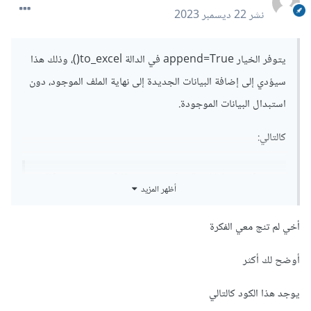
نشر
22 ديسمبر 2023
يتوفر الخيار append=True في الدالة to_excel()، وذلك هذا
سيؤدي إلى إضافة البيانات الجديدة إلى نهاية الملف الموجود، دون
استبدال البيانات الموجودة.
كالتالي:
Table2
.
to_excel
(
"123456.xlsx"
,
 index
=
False
,
أظهر المزيد
append
=
True
)
والنتيجة هي إضافة البيانات في Table2 إلى نهاية ملف
أخي لم تنج معي الفكرة
123456.xlsx.
أوضح لك أكثر
يوجد هذا الكود كالتالي