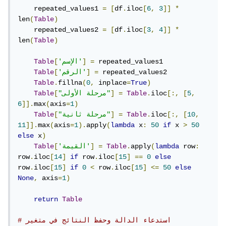
    repeated_values1 
=
[
df
.
iloc
[
6
,
3
]]
*
len
(
Table
)
    repeated_values2 
=
[
df
.
iloc
[
3
,
4
]]
*
len
(
Table
)
 repeated_values1

=
]
'الإسم'
[
Table
 repeated_values2

=
]
'الرقم'
[
Table
Table
.
fillna
(
0
,
 inplace
=
True
)
,
5
[
[:,
iloc
.
Table
=
]
"مرحلة الأولى"
[
Table
6
]].
max
(
axis
=
1
)
,
10
[
[:,
iloc
.
Table
=
]
"مرحلة ثانية"
[
Table
11
]].
max
(
axis
=
1
).
apply
(
lambda
 x
:
50
if
 x 
>
50
else
 x
)
:
 row
lambda
(
apply
.
Table
=
]
'القيمة'
[
Table
row
.
iloc
[
14
]
if
 row
.
iloc
[
15
]
==
0
else
row
.
iloc
[
15
]
if
0
<
 row
.
iloc
[
15
]
<=
50
else
None
,
 axis
=
1
)
return
Table
# استدعاء الدالة وحفظ النتائج في متغير