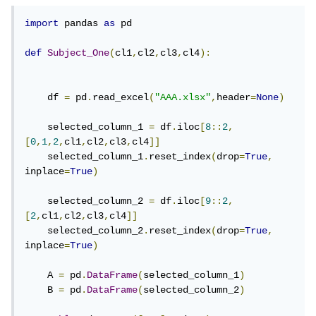
import
 pandas 
as
 pd

def
Subject_One
(
cl1
,
cl2
,
cl3
,
cl4
):
    df 
=
 pd
.
read_excel
(
"AAA.xlsx"
,
header
=
None
)
    selected_column_1 
=
 df
.
iloc
[
8
::
2
,
[
0
,
1
,
2
,
cl1
,
cl2
,
cl3
,
cl4
]]
    selected_column_1
.
reset_index
(
drop
=
True
,
inplace
=
True
)
    selected_column_2 
=
 df
.
iloc
[
9
::
2
,
[
2
,
cl1
,
cl2
,
cl3
,
cl4
]]
    selected_column_2
.
reset_index
(
drop
=
True
,
inplace
=
True
)
    A 
=
 pd
.
DataFrame
(
selected_column_1
)
    B 
=
 pd
.
DataFrame
(
selected_column_2
)