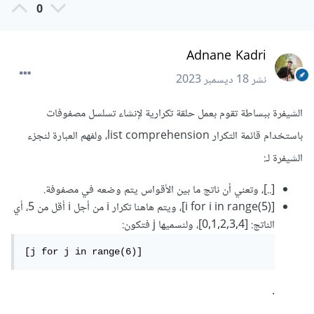
0
Adnane Kadri
نشر
18 ديسمبر 2023
الشيفرة ببساطة تقوم بعمل حلقة تكرارية لإنشاء تسلسل مصفوفات
باستخدام قائمة التكرار list comprehension، ولفهم العبارة لنجزء
الشيفرة لـ:
[..]، وتعني أن ناتج ما بين الأقواس يتم وضعه في مصفوفة.
[i for i in range(5)]، ويتم هاهنا تكرار i من أجل i أقل من 5، أي
الناتج: [0,1,2,3,4]، ولنسميها j فتكون:
[j for j in range(6)]
.