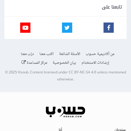
تابعنا على
عن أكاديمية حسوب
الأسئلة الشائعة
اكتب معنا
درّب معنا
إرشادات الاستخدام
بيان الخصوصية
مركز المساعدة
© 2025
Hsoub
.
Content licensed under
CC BY-NC-SA 4.0
unless mentioned
otherwise.