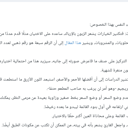
اء النفس بهذا الخصوص:
ات: فتكثير الخيارات يشعر الزبون بالإرباك، ساعده على الاختيار، مثلًا قدم عددًا من
الحلويات، والمشروبات، ويشير
هذا المقال
إلى أن الرقم سبعة هو رقم ذهبي لعدد ا
دت التركيز على صنف ما فاعرض صورته إلى جانبه، سيزيد هذا من احتمالية اختياره
كون منفرة للشهية.
تشير الدراسات إلى أن أفضلها الأحمر والأصفر، استبعد اللون الأزرق ما استطعت ف
لريجيم -وهو أمر لن يرغب به صاحب المطعم حتمًا-.
 بعدم وضع السعر أو وضع السعر بخط صغير وزاوية بعيدة عن مرمى النظر، يمكنك 
رتفاعه في أول بنود القائمة ليبدو ما بعده رخيصًا.