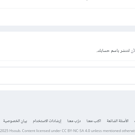
آن
لتنشر باسم حسابك.
الأسئلة الشائعة
اكتب معنا
درّب معنا
إرشادات الاستخدام
بيان الخصوصية
 2025
Hsoub
.
Content licensed under
CC BY-NC-SA 4.0
unless mentioned otherwi