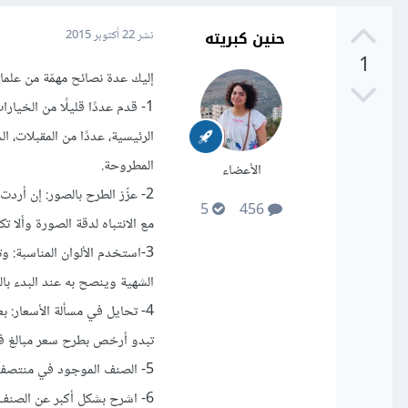
حنين كبريته
نشر
22 أكتوبر 2015
1
إليك عدة نصائح مهمّة من علم
1- قدم عددًا قليلًا من الخيار
الرئيسية، عددًا من المقبلات، 
المطروحة.
الأعضاء
2- عزّز الطرح بالصور: إن أر
5
456
مع الانتباه لدقة الصورة وألا ت
3-استخدم الألوان المناسبة: و
الشهية وينصح به عند البدء با
4- تحايل في مسألة الأسعار:
تبدو أرخص بطرح سعر مبالغ في ا
5- الصنف الموجود في منتصف القائمة وعلى محاذاة العين أكثر حظّا بالاختيار.
6- اشرح بشكل أكبر عن الصنف، واجعل القارئ يشعر بأنه في بيته، من الممكن أن تكتب عن مكونات الطبق أيضًا.