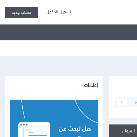
تسجيل الدخول
حساب جديد
إعلانات
ن
0
السؤال