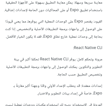
معاينة سريعة وسهلة: يمكن معاينة التطبيق بسهولة على الأجهزة الحقيقية
باستخدام تطبيق Expo أو على المحاكيات دون الحاجة لإعدادات إضافية.
القيود: يقتصر Expo على الوحدات النمطية التي يوفرها، مما يعني قيودًا
على الوصول إلى واجهات برمجة التطبيقات الأصلية والتخصيص. إذا كنت
بحاجة إلى وحدات نمطية خارج نطاق Expo، فقد لا يكون الخيار الأفضل.
React Native CLI:
مرونة وتحكم كامل: يوفر React Native CLI تحكمًا أكبر في بيئة
التطوير والتكوين. يمكنك الوصول إلى واجهات برمجة التطبيقات الأصلية
وتخصيص التطبيق حسب الحاجة.
إعدادات معقدة: قد يتطلب الإعداد الأولي وقتًا وجهدًا أكبر مقارنةً بـ
Expo، خاصةً في إعداد بيئات التطوير والاختبار.
المرونة في الاستخدام: يتيح لك استخدام مكتبات ووحدات نمطية ليست