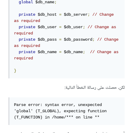
global
 $db_name
;
private
 $db_host 
=
 $db_server
;
// Change 
as required
private
 $db_user 
=
 $db_user
;
// Change as 
required
private
 $db_pass 
=
 $db_password
;
// Change 
as required
private
 $db_name 
=
 $db_name
;
// Change as 
required
}
لكن، حصلت على رسالة الخطأ التالية:
Parse error: syntax error, unexpected 
'global' (T_GLOBAL), expecting function 
(T_FUNCTION) in /home/*** on line **