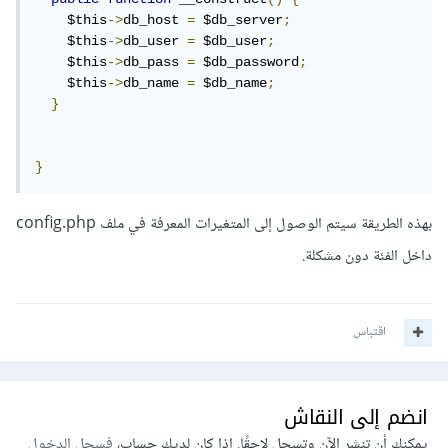
    $this
->
db_host 
=
 $db_server
;
    $this
->
db_user 
=
 $db_user
;
    $this
->
db_pass 
=
 $db_password
;
    $this
->
db_name 
=
 $db_name
;
}
}
بهذه الطريقة سيتم الوصول إلى المتغيرات المعرفة في ملف config.php
داخل الفئة دون مشكلة.
اقتباس
انضم إلى النقاش
يمكنك أن تنشر الآن وتسجل لاحقًا. إذا كان لديك حساب،
فسجل الدخول