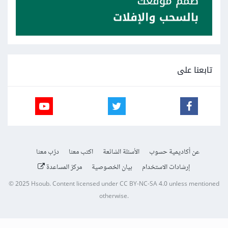
تابعنا على
عن أكاديمية حسوب
الأسئلة الشائعة
اكتب معنا
درّب معنا
إرشادات الاستخدام
بيان الخصوصية
مركز المساعدة
© 2025
Hsoub
.
Content licensed under
CC BY-NC-SA 4.0
unless mentioned
otherwise.