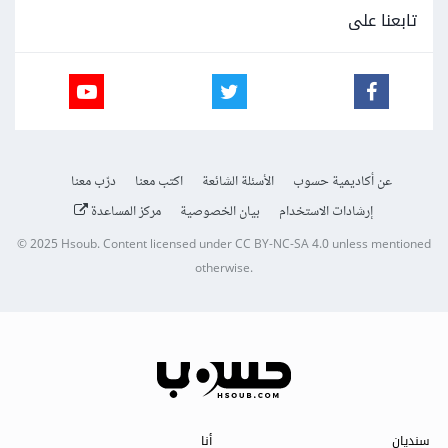
تابعنا على
عن أكاديمية حسوب
الأسئلة الشائعة
اكتب معنا
درّب معنا
إرشادات الاستخدام
بيان الخصوصية
مركز المساعدة
© 2025
Hsoub
.
Content licensed under
CC BY-NC-SA 4.0
unless mentioned
otherwise.