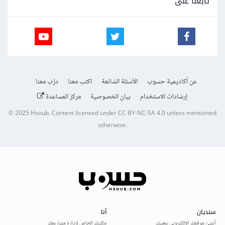
تابعنا على
عن أكاديمية حسوب
الأسئلة الشائعة
اكتب معنا
درّب معنا
إرشادات الاستخدام
بيان الخصوصية
مركز المساعدة
© 2025
Hsoub
.
Content licensed under
CC BY-NC-SA 4.0
unless mentioned
otherwise.