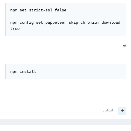
npm set strict-ssl false

npm config set puppeteer_skip_chromium_download 
true
ثم
npm install
اقتباس