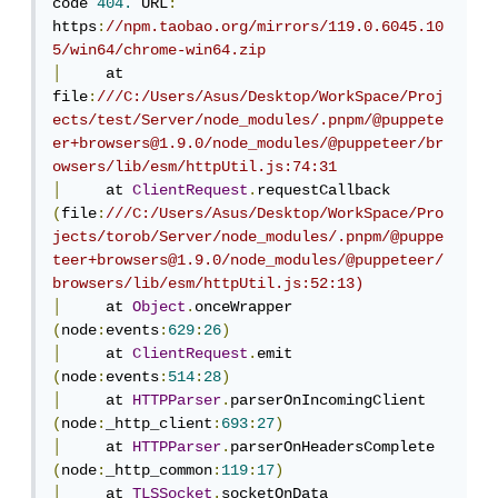
code 
404.
 URL
:
https
:
//npm.taobao.org/mirrors/119.0.6045.10
5/win64/chrome-win64.zip
│
     at 
file
:
///C:/Users/Asus/Desktop/WorkSpace/Proj
ects/test/Server/node_modules/.pnpm/@puppete
er+browsers@1.9.0/node_modules/@puppeteer/br
owsers/lib/esm/httpUtil.js:74:31
│
     at 
ClientRequest
.
requestCallback 
(
file
:
///C:/Users/Asus/Desktop/WorkSpace/Pro
jects/torob/Server/node_modules/.pnpm/@puppe
teer+browsers@1.9.0/node_modules/@puppeteer/
browsers/lib/esm/httpUtil.js:52:13)
│
     at 
Object
.
onceWrapper 
(
node
:
events
:
629
:
26
)
│
     at 
ClientRequest
.
emit 
(
node
:
events
:
514
:
28
)
│
     at 
HTTPParser
.
parserOnIncomingClient 
(
node
:
_http_client
:
693
:
27
)
│
     at 
HTTPParser
.
parserOnHeadersComplete 
(
node
:
_http_common
:
119
:
17
)
│
     at 
TLSSocket
.
socketOnData 