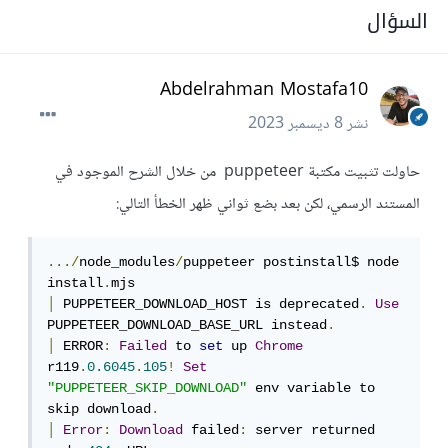
السؤال
Abdelrahman Mostafa10
نشر
8 ديسمبر 2023
حاولت تثبيت مكتبة puppeteer من خلال الشرح الموجود في
المستند الرسمي، لكن بعد بضع ثواني ظهر الخطأ التالي:
.../
node_modules
/
puppeteer postinstall$ node 
install
.
│
 PUPPETEER_DOWNLOAD_HOST is deprecated
.
Use
PUPPETEER_DOWNLOAD_BASE_URL instead
.
│
 ERROR
:
Failed
 to 
set
 up 
Chrome
r119
.
0.6045
.
105
!
Set
"PUPPETEER_SKIP_DOWNLOAD"
 env variable to 
skip download
.
│
Error
:
Download
 failed
:
 server returned 