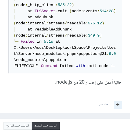
(
node
:
_http_client
:
535
:
22
)
│
     at 
TLSSocket
.
emit 
(
node
:
events
:
514
:
28
)
│
     at addChunk 
(
node
:
internal
/
streams
/
readable
:
376
:
12
)
│
     at readableAddChunk 
(
node
:
internal
/
streams
/
readable
:
349
:
9
)
└─
Failed
 in 
5.1s
 at 
C
:
\Users\Asus\Desktop\WorkSpace\Projects\tes
t\Server\node_modules\.pnpm\puppeteer@21
.
6.0
\node_modules\puppeteer

 ELIFECYCLE
Command
 failed 
with
 exit code 
1.
حاليًا أعمل على إصدار 20 من node.js.
اقتباس
الترتيب حسب التقييم
الترتيب حسب التاريخ