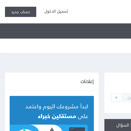
تسجيل الدخول
حساب جديد
إعلانات
ن
0
السؤال