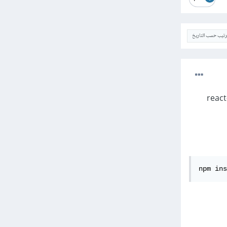
ترتيب حسب التاريخ
عارات في Node.js، و ايضا تستخدم react-toast-
npm ins