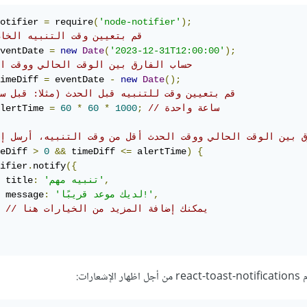
otifier 
=
 require
(
'node-notifier'
);
// قم بتعيين وقت التنبيه الخا
ventDate 
=
new
Date
(
'2023-12-31T12:00:00'
);
// حساب الفارق بين الوقت الحالي ووقت ا
imeDiff 
=
 eventDate 
-
new
Date
();
// قم بتعيين وقت للتنبيه قبل الحدث (مثلا: قبل س
// ساعة واحدة
;
1000
*
60
*
60
=
lertTime 
ارق بين الوقت الحالي ووقت الحدث أقل من وقت التنبيه، أرسل إ
eDiff 
>
0
&&
 timeDiff 
<=
 alertTime
)
{
ifier
.
notify
({
,
'تنبيه مهم'
:
 title
,
'لديك موعد قريبًا!'
:
 message
// يمكنك إضافة المزيد من الخيارات هنا
رات: