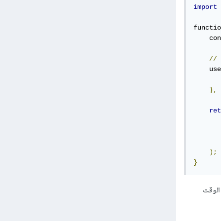
import
functio
    con
//
    use
       
},
ret
);
}
ون الوقت