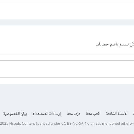
آن
لتنشر باسم حسابك.
الأسئلة الشائعة
اكتب معنا
درّب معنا
إرشادات الاستخدام
بيان الخصوصية
 2025
Hsoub
.
Content licensed under
CC BY-NC-SA 4.0
unless mentioned otherwi