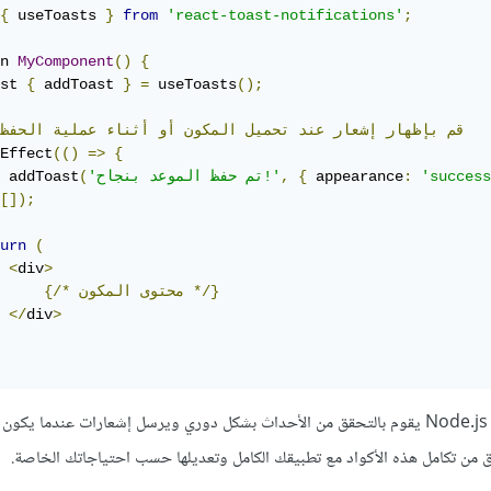
{
 useToasts 
}
from
'react-toast-notifications'
;
n 
MyComponent
()
{
st 
{
 addToast 
}
=
 useToasts
();
قم
بإظهار
إشعار
عند
تحميل
المكون
أو
أثناء
عملية
الحفظ
Effect
(()
=>
{
'success
:
 appearance
{
,
'تم حفظ الموعد بنجاح!'
(
 addToast
[]);
urn
(
<
div
>
*/}
محتوى
المكون
{/*
</
div
>
من المهم أن تتأكد من أن خادم Node.js يقوم بالتحقق من الأحداث بشكل دوري ويرسل إشعارات عندما يك
من تكامل هذه الأكواد مع تطبيقك الكامل وتعديلها حسب احتياجاتك الخاصة.