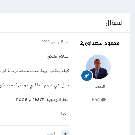
السؤال
محمود سعداوي2
نشر
5 ديسمبر 2023
السلام عليكم.
كيف يمكنني ربط حدث محدد برسالة او تح
مثال: في اليوم كذا لدي موعد، كيف يمكن أ
الأعضاء
اللغة البرمجية: react و node.
664
شكرا.
اقتباس