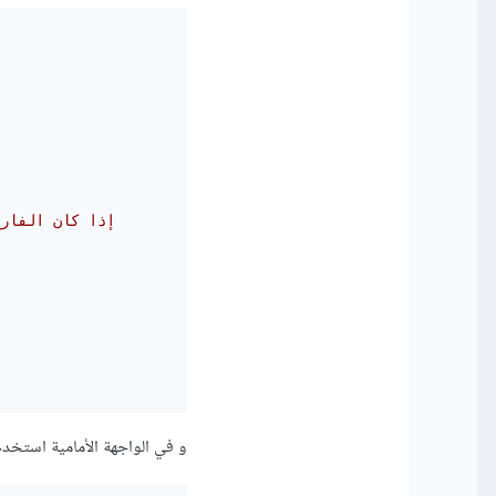
// إذا كان الف
و في الواجهة الأمامية استخدم react-toast-notifications من أجل اظهار الإشعا