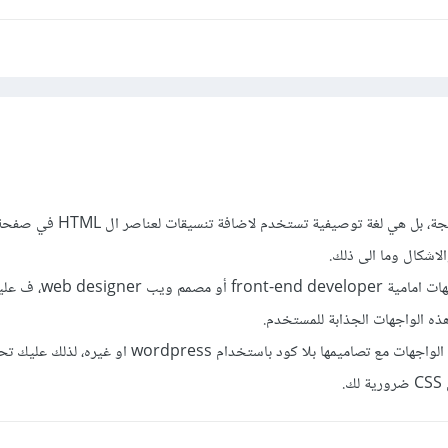
لغة ال CSS هي ليست لغة برمجة، بل هي لغة توصيفية تستخدم ل
لاشكال وما الى ذلك.
فاذا أردت أن تصبح مطور واجهات امامية 
هذه الواجهات الجذابة للمستخدم.
مع العلم أنك تستطيع بناء هذه الواجهات مع تصاميمها بلا كود باستخدام press
.