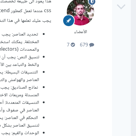
هذا يعود الى طبيعة تخصصك في
يجب عليك تعلمها في هذا ال
الأعضاء
تحديد العناصر: يجب أ
7
679
والمحددات (ID Selectors) وغيرها.
والخط والتباعد بين الأ
التنسيقات البسيطة: يج
العناصر والهوامش والتب
نماذج الصناديق: يجب أن
المنسدلة ومربعات الاختي
التنسيقات المتعددة: أح
العناصر في صفوف وأعمدة باستخدام
التحكم في العناصر: يج
لتنسيق العناصر بشكل د