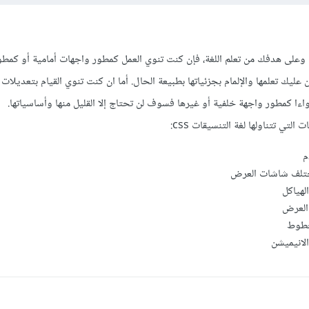
 وعلى هدفك من تعلم اللغة، فإن كنت تنوي العمل كمطور واجهات أمامية أو كمطو
يك تعلمها والإلمام بجزئياتها بطبيعة الحال. أما ان كنت تنوي القيام بتعديلات
ءا كمطور واجهة خلفية أو غيرها فسوف لن تحتاج إلا القليل منها وأساسياتها.
لتي تتناولها لغة التنسيقات css:
م
ختلف شاشات العرض
لهياكل
 العرض
خطوط
لانيميشن