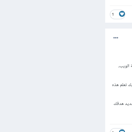
1
اضافة تنسيقات لعناصر ال HTML في صفحة الويب،
front-end developer أو مصمم ويب web designer، ف عليك تعلم هذه
word او غيره، لذلك عليك تحديد هدفك