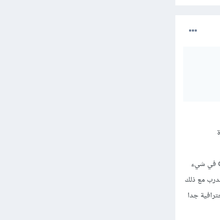
في حين لو عملت في إي مجال اخر مثل الذكاء الصنعي فأنت لست بحاجة لتعلمها لأنك ببساطة لن تستخدم css في شيء
درب مع ذلك
ة احترافية جدا