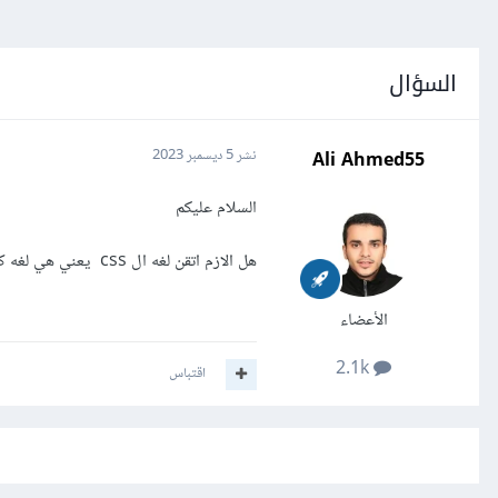
السؤال
Ali Ahmed55
نشر
5 ديسمبر 2023
السلام عليكم
هل الازم اتقن لغه ال css يعني هي لغه كبير اوي وفيه تفصيل كثير؟
الأعضاء
2.1k
اقتباس