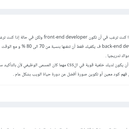
نعم يجب أن تتقنها في حالة اذا كنت ترغب في أن تكون front-end developer ولكن
full-stack مثلا أو back-end developer ف يكفيك فقط أن تتقنها بن
اك تدريجيا .
و لكن بشكل عام فمن الضرورة أن يكون لديك خلفية قوية في الcss مهما كان المسمى الوظيفي
فهم كود معين أو تكوين صورة أفضل عن دورة حياة الويب بشكل عام .