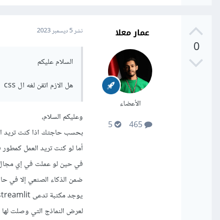
عمار معلا
نشر
5 ديسمبر 2023
0
السلام عليكم
هل الازم اتقن لغه ال css يعني هي لغه كبير اوي وفيه تفصيل كثير؟
الأعضاء
وعليكم السلام،
5
465
بحسب حاجتك اذا كنت تريد العمل كمطور في الواجهة
أما لو كنت تريد العمل كمطور في الواجهة الخلفية backend يمك
ضمن الذكاء الصنعي إلا في ح
لعرض النماذج التي وصلت لها