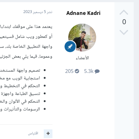
Adnane Kadri
نشر
5 ديسمبر 2023
0
يعتمد هذا على موقفك ابتداءا
أو كمطور ويب شامل فسيتعين عل
واجهة التطبيق الخاصة بك، سوا
وعموما، فيما يلي بعض الجزئيات ا
الأعضاء
تصميم واجهة المستخد
205
5.3k
استجابية الويب مع م
التحكم في التخطيط وا
تنسيق الطباعة واجهزة
التحكم في الألوان وال
الرسومات والتأثيرات وا
اقتباس