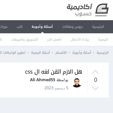
الرئيسية
دروس ومقالات
أسئلة وأجوبة
كتب
دورات
البرمجة
ريادة الأعمال
العمل الحر
التسويق والمبيعات
ال
الرئيسية
أسئلة وأجوبة
الأقسام
أسئلة البرمجة
تطوير الواجهات ال
هل الازم اتقن لغه ال css
0
بواسطة Ali Ahmed55
5 ديسمبر 2023