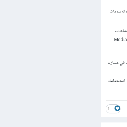
والرسومات
 شاشات
مختلفة مثل شاشة حاسوب , وشاشة الأيباد , وشاشات الجوالات بأحجامها المختلفة , وذلك باستخدام (Media
ذابة والبدء في مسارك
ن استخدامك
1