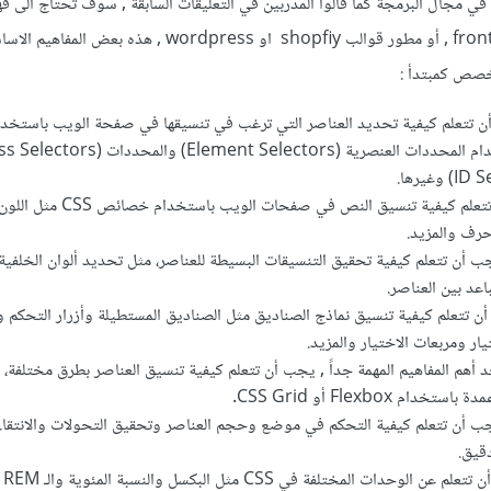
 مجال البرمجة كما قالوا المدربين في التعليقات السابقة , سوف تحتاج الى ف
css عندما تعمل كمطور frontend , أو مطور قوالب shopfiy او wordpress , هذه بع
تخصص كمبتدأ
:
ن تتعلم كيفية تحديد العناصر التي ترغب في تنسيقها في صفحة الويب باستخد
تنسيق النص: يجب أن تتعلم كيفية تنسيق النص في صفحا
حرف والمزيد.
ب أن تتعلم كيفية تحقيق التنسيقات البسيطة للعناصر، مثل تحديد ألوان الخلفي
اعد بين العناصر.
 تتعلم كيفية تنسيق نماذج الصناديق مثل الصناديق المستطيلة وأزرار التحكم وا
ار ومربعات الاختيار والمزيد.
د أهم المفاهيم المهمة جداً , يجب أن تتعلم كيفية تنسيق العناصر بطرق مختلفة،
 Flexbox أو CSS Grid.
ب أن تتعلم كيفية التحكم في موضع وحجم العناصر وتحقيق التحولات والانتقاء
قيق.
الوحدات