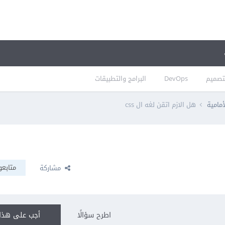
تصميم
DevOps
البرامج والتطبيقات
أمامية
هل الازم اتقن لغه ال css
متابعو
مشاركة
اطرح سؤالًا
أجب على هذا 