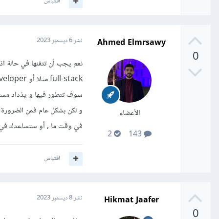
اقتباس
Ahmed Elmrsawy
نشر
6 ديسمبر 2023
0
سوف تتطور فيها و يذداد مستو
الأعضاء
في وقت ما , أو ستساعدك في 
2
143
اقتباس
Hikmat Jaafer
نشر
8 ديسمبر 2023
0