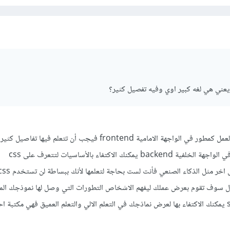
 الامامية frontend فيجب أن تتعلم فيها تفاصيل كثيرة
نك الاكتفاء بالأساسيات لتتعرف على css
ال سوف تقوم بعرض عملك ليفهم الاشخاص التطورات التي وصل لها نموذجك الم
يوجد مكتبة تدعى streamlit يمكنك الاكتفاء بها لعرض نماذجك في التعلم الالي والتعلم العميق فهي مكتب