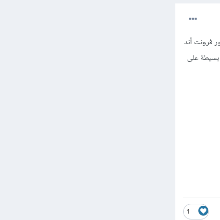
ر فرونت أند
 بسيطة على
1