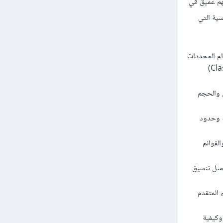
هم عميق في
ض المفاهيم الاساسية التي
ام المحددات
المختلفة. يمكنك استخدام المحددات العنصرية (Element Selectors) والمحددات (Class Selectors)
ت الويب باستخدام خصائص CSS مثل اللون والحجم
ة وحدود
لقوائم
 مثل تنسيق
 المتقدم
 والقيم: يجب أن تتعلم عن الوحدات المختلفة في CSS مثل البكسل والنسبة المئوية والـ REM وكيفية