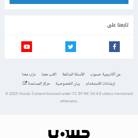
تابعنا على
عن أكاديمية حسوب
الأسئلة الشائعة
اكتب معنا
درّب معنا
إرشادات الاستخدام
بيان الخصوصية
مركز المساعدة
© 2025
Hsoub
.
Content licensed under
CC BY-NC-SA 4.0
unless mentioned
otherwise.