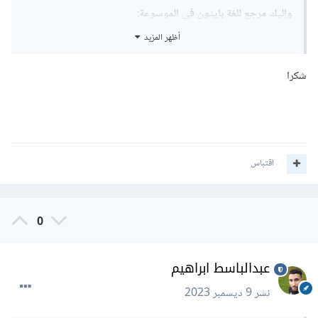
وإليك مرجع للغة بايثون في الموسوعة:
أظهر المزيد
https://wiki.hsoub.com/Python
شكرا
اقتباس
0
عبدالباسط ابراهيم
نشر
9 ديسمبر 2023