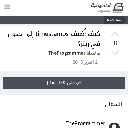
أسئلة البرمجة
كيف أُضيف timestamps إلى جدول
في ريلز؟
0
بواسطة TheProgrammer
21 أكتوبر 2015
أجب على هذا السؤال
السؤال
TheProgrammer