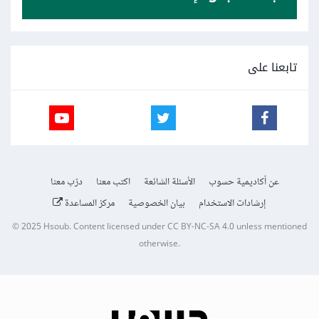
تابعنا على
عن أكاديمية حسوب
الأسئلة الشائعة
اكتب معنا
درّب معنا
إرشادات الاستخدام
بيان الخصوصية
مركز المساعدة
© 2025
Hsoub
.
Content licensed under
CC BY-NC-SA 4.0
unless mentioned
otherwise.