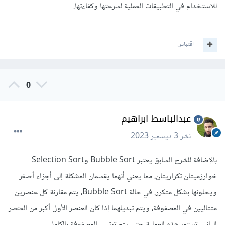
للاستخدام في التطبيقات العملية لسرعتها وكفاءتها.
اقتباس
0
عبدالباسط ابراهيم
نشر
3 ديسمبر 2023
بالإضافة للشرح السابق يعتبر Bubble Sort وSelection Sort
خوارزميتان تكراريتان، مما يعني أنهما يقسمان المشكلة إلى أجزاء أصغر
ويحلونها بشكل متكرر. في حالة Bubble Sort، يتم مقارنة كل عنصرين
متتاليين في المصفوفة، ويتم تبديلهما إذا كان العنصر الأول أكبر من العنصر
الثاني. تستمر هذه العملية حتى يتم ترتيب المصفوفة بالكامل.