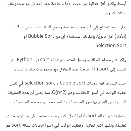
أبسط ولكنها أقل فعالية من حيث الأداء، خاصة عند التعامل مع مجموعات
بيانات كبيرة.
لذا، عندما تحتاج إلى فرز مجموعة صغيرة من البيانات أو عامل الوقت
(الأداء) أمرًا ثانويًا، بإمكانك استخدام أيِ من Bubble Sort أو
Selection Sort.
ولكن في معظم الحالات، يُفضل استخدام الدالة sort في Python التي
تستند إلى Timsort، خاصةً عند التعامل مع مجموعات بيانات كبيرة.
حيث تشترك خوارزميات bubble sort و selection sort في نفس
تعقيد الوقت في أسوأ الحالات، وهو O(n^2)، مما يعني أن عدد العمليات
التي يتعين القيام بها لفرز المصفوفة يتناسب مع مربع حجم المصفوفة.
بينما، تتمتع الدالة sort بأداء أفضل بكثير، حيث تعتمد على خوارزمية أكثر
تعقيدًا، ولكنها أكثر فعالية، وتعقيد الوقت في أسوأ الحالات للدالة sort هو