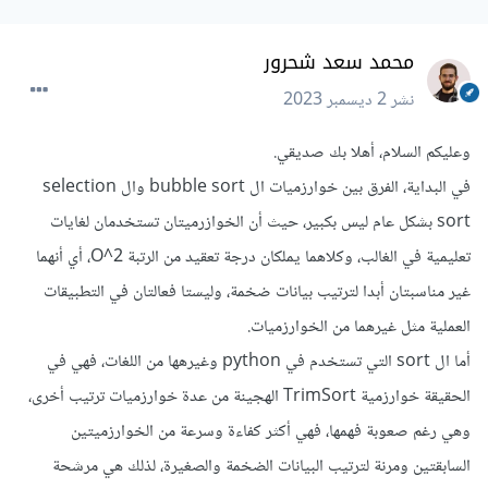
محمد سعد شحرور
نشر
2 ديسمبر 2023
وعليكم السلام، أهلا بك صديقي.
في البداية، الفرق بين خوارزميات ال bubble sort وال selection
sort بشكل عام ليس بكبير، حيث أن الخوازرميتان تستخدمان لغايات
تعليمية في الغالب، وكلاهما يملكان درجة تعقيد من الرتبة O^2، أي أنهما
غير مناسبتان أبدا لترتيب بيانات ضخمة، وليستا فعالتان في التطبيقات
العملية مثل غيرهما من الخوارزميات.
أما ال sort التي تستخدم في python وغيرهها من اللغات، فهي في
الحقيقة خوارزمية TrimSort الهجينة من عدة خوارزميات ترتيب أخرى،
وهي رغم صعوبة فهمها، فهي أكثر كفاءة وسرعة من الخوارزميتين
السابقتين ومرنة لترتيب البيانات الضخمة والصغيرة، لذلك هي مرشحة