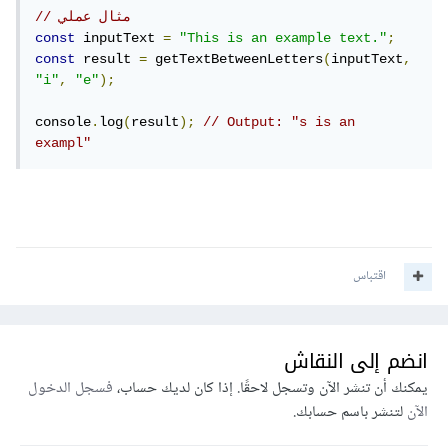
'
);
// مثال عملي
}
const
 inputText 
=
"This is an example text."
;
};
const
 result 
=
 getTextBetweenLetters
(
inputText
,
"i"
,
"e"
);
// استدعاء الدالة مع المعلمات المحددة
'highlighted-
,
'ي'
'أ'
,
(
    highlightWord
console
.
log
(
result
);
// Output: "s is an 
word'
);
exampl"
</script>
</body>
</html>
اقتباس
انضم إلى النقاش
يمكنك أن تنشر الآن وتسجل لاحقًا. إذا كان لديك حساب،
فسجل الدخول
الآن
لتنشر باسم حسابك.