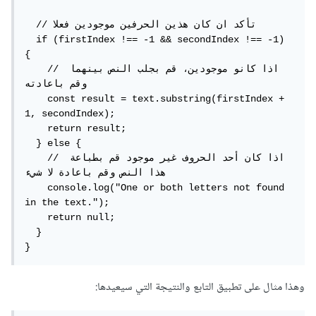
paragraph
.
textContent
.
split
(
' '
);
  // تأكد ان كان هذين الحرفين موجودين فعلا

// حلق عبر الكلمات للبحث عن الكلمة 
  if (firstIndex !== -1 && secondIndex !== -1) 
المناسبة
{

for
(
let
 i 
=
0
;
 i 
<
 words
.
length
;
    // اذا كانو موجودين، قم بجلب النص بينهما 
i
++)
{
وقم باعادته

const
 word 
=
 words
[
i
];
    const result = text.substring(firstIndex + 
1, secondIndex);

// التحقق مما إذا كانت الكلمة 
    return result;

تبدأ بالحرف المحدد وتنتهي بالحرف المحدد
  } else {

if
(
word
.
startsWith
(
startChar
)
&&
    // اذا كان أحد الحروف غير موجود قم بطباعة 
word
.
endsWith
(
endChar
))
{
هذا النص وقم باعادة لا شيء

// إضافة الكلاس المحدد للكلمة
    console.log("One or both letters not found 
            words
[
i
]
=
`<
span 
in the text.");

class
=
"${className}"
>
$
{
word
}</
span
>`;
    return null;

}
  }

}
}
// إعادة بناء نص الفقرة مع التأكيد 
وهذا مثال على تطبيق التابع والنتيجة التي سيعيدها:
على الكلاس المحدد
        paragraph
.
innerHTML 
=
 words
.
join
(
' 