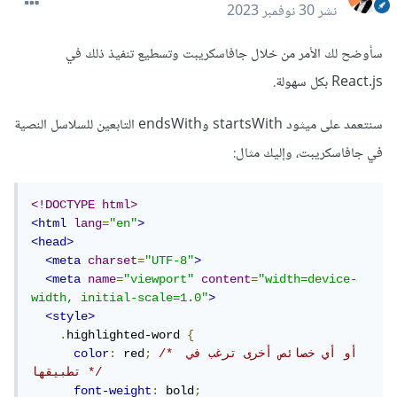
نشر
30 نوفمبر 2023
سأوضح لك الأمر من خلال جافاسكريبت وتسطيع تنفيذ ذلك في
React.js بكل سهولة.
سنتعمد على ميثود startsWith وendsWith التابعين للسلاسل النصية
في جافاسكريبت، وإليك مثال:
<!DOCTYPE html>
<html
lang
=
"en"
>
<head>
<meta
charset
=
"UTF-8"
>
<meta
name
=
"viewport"
content
=
"width=device-
width, initial-scale=1.0"
>
<style>
.
highlighted-word 
{
/* أو أي خصائص أخرى ترغب في 
;
 red
:
color
تطبيقها */
font-weight
:
 bold
;