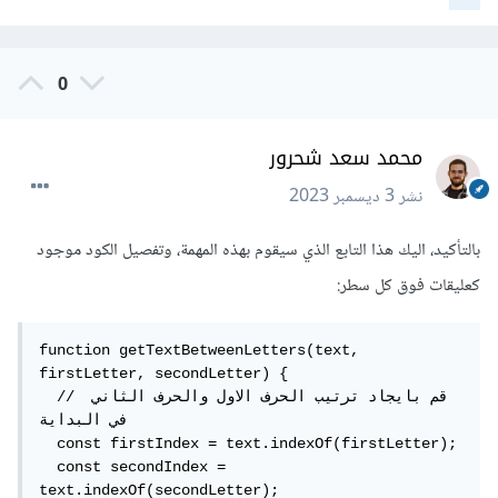
في تطبيقها */
font-weight
:
 bold
;
}
0
</style>
<title>
Highlight Word Example
</title>
</head>
محمد سعد شحرور
<body>
مرحبا بكم يا 
>
"dynamicText"
=
id
<p
نشر
3 ديسمبر 2023
</p>
أصدقائي
<script>
بالتأكيد، اليك هذا التابع الذي سيقوم بهذه المهمة، وتفصيل الكود موجود
const
 highlightWord 
=
(
startChar
,
endChar
,
 className
)
=>
{
كعليقات فوق كل سطر:
// الحصول على عنصر النص في الصفحة
const
 paragraph 
=
document
.
getElementById
(
'dynamicText'
);
function getTextBetweenLetters(text, 
firstLetter, secondLetter) {

// التأكد من أن النص موجود
  // قم بايجاد ترتيب الحرف الاول والحرف الثاني 
if
(
paragraph
)
{
في البداية

// تحويل نص الفقرة إلى مصفوفة من 
  const firstIndex = text.indexOf(firstLetter);

الكلمات
  const secondIndex = 
const
 words 
=
text.indexOf(secondLetter);
