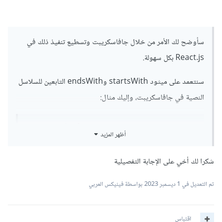
سأوضح لك الأمر من خلال جافاسكريبت وتسطيع تنفيذ ذلك في
React.js بكل سهولة.
سنتعمد على ميثود startsWith وendsWith التابعين للسلاسل
النصية في جافاسكريبت، وإليك مثال:
<!DOCTYPE html>
أظهر المزيد
<html
lang
=
"en"
>
<head>
<meta
charset
=
"UTF-8"
>
شكرا لك أخي على الإجابة التفصيلية
<meta
name
=
"viewport"
content
=
"width=device-width, initial-
تم التعديل في
1 ديسمبر 2023
بواسطة فينيكس العربي
scale=1.0"
>
<style>
.
highlighted-word 
{
اقتباس
/* أو أي خصائص أخرى ترغب 
;
 red
:
color