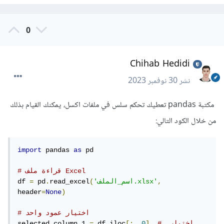
0
Chihab Hedidi
نشر
30 نوفمبر 2023
مكتبة pandas تعطيك تحكم سلس في ملفات اكسل، يمكنك القيام بذلك
من خلال الكود التالي:
import
 pandas 
as
 pd

# قراءة ملف Excel
,
'اسم_الملف.xlsx'
(
read_excel
.
 pd
=
df 
header
=
None
)
# اختيار عمود واحد
# اختيار 
]
0
[:,
iloc
.
 df
=
selected_column_1 