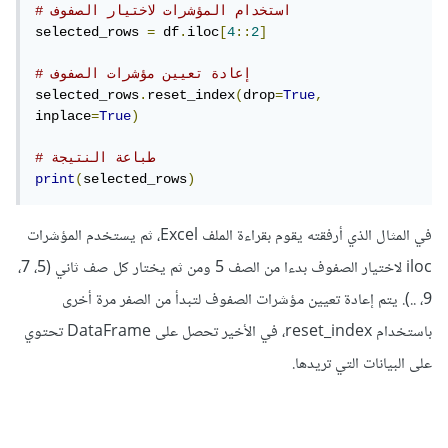
# استخدام المؤشرات لاختيار الصفوف
selected_rows 
=
 df
.
iloc
[
4
::
2
]
# إعادة تعيين مؤشرات الصفوف
selected_rows
.
reset_index
(
drop
=
True
,
inplace
=
True
)
# طباعة النتيجة
print
(
selected_rows
)
في المثال الذي أرفقته يقوم بقراءة الملف Excel، ثم يستخدم المؤشرات
iloc لاختيار الصفوف بدءا من الصف 5 ومن ثم يختار كل صف ثاني (5، 7،
9، ..). يتم إعادة تعيين مؤشرات الصفوف لتبدأ من الصفر مرة أخرى
باستخدام reset_index، في الأخير تحصل على DataFrame تحتوي
على البيانات التي تريدها.