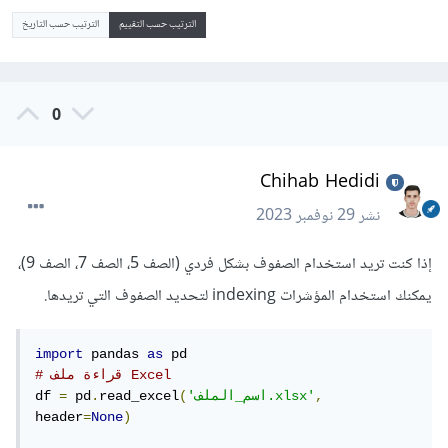
الترتيب حسب التقييم
الترتيب حسب التاريخ
0
Chihab Hedidi
نشر
29 نوفمبر 2023
إذا كنت تريد استخدام الصفوف بشكل فردي (الصف 5، الصف 7، الصف 9)،
يمكنك استخدام المؤشرات indexing لتحديد الصفوف التي تريدها.
import
 pandas 
as
# قراءة ملف Excel
,
'اسم_الملف.xlsx'
(
read_excel
.
 pd
=
df 
header
=
None
)