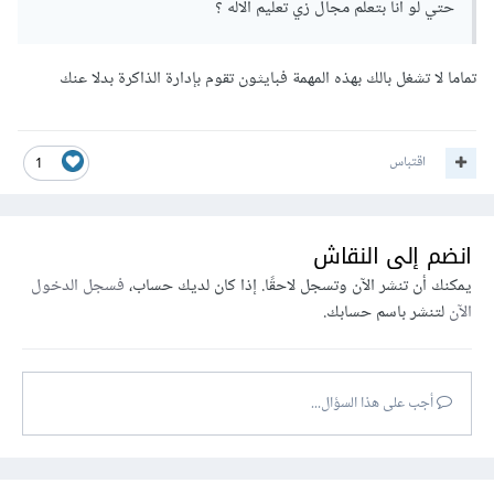
حتي لو انا بتعلم مجال زي تعليم الاله ؟
تعيين قيمة المؤشر إلى 10 ثم في التعليق الثاني تم تحرير الذاكرة
باستخدام "delete" يدويًا من قبل المبرمج، مما يعني أن الذاكرة
تماما لا تشغل بالك بهذه المهمة فبايثون تقوم بإدارة الذاكرة بدلا عنك
التي تم تخصيصها لتخزين القيمة 10 ستتم تحريرها.
وهذا هو الفرق بينهما في إدارة الذاكرة فبايثون تقوم بإدارة الذاكرة
اقتباس
1
تلقائيًا دون تدخل المبرمج مما يجعلها أكثر سهولة للاستخدام وأقل
عرضة لأخطاء إدارة الذاكرة مقارنة بسي بلس بلس التي يعتمد إدارة
انضم إلى النقاش
الذاكرة لديها على المبرمج
يمكنك أن تنشر الآن وتسجل لاحقًا. إذا كان لديك حساب،
فسجل الدخول
تستطيع قراءة هذا المقال عن إدارة الذاكرة في لغة c
الآن
لتنشر باسم حسابك.
أجب على هذا السؤال...