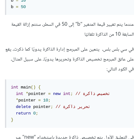
b 
=
10
b 
=
50
عندما يتم تغيير قيمة المتغير "b" إلى 50 في السطر، ستتم إزالة القيمة
السابقة 10 من الذاكرة تلقائيًا
في سي بلس بلس، يتعين على المبرمج إدارة الذاكرة يدويًا كما ذكرت، يقع
على عاتق المبرمج تخصيص الذاكرة وتحريرها يدويًا، على سبيل المثال،
في الكود التالي:
int
 main
()
{
// تخصيص ذاكرة   
;
int
new
=
pointer 
*
int
*
pointer 
=
10
;
// تحرير ذاكرة   
;
 pointer
delete
return
0
;
}
في التعليق الأول يتم تخصيص ذاكرة جديدة باستخدام "new" عبر