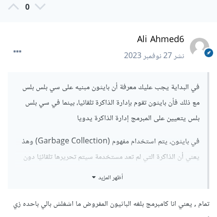
0
Ali Ahmed6
نشر
27 نوفمبر 2023
في البداية يجب عليك معرفة أن بايثون مبنيه على سي بلس بلس
مع ذلك فأن بايثون تقوم بإدارة الذاكرة تلقائيا، بينما في سي بلس
بلس يتعيين على المبرمج إدارة الذاكرة يدويا
في بايثون، يتم استخدام مفهوم (Garbage Collection) وهذ
يعني أن الذاكرة التي لم تعد مستخدمة سيتم تحريرها تلقائيًا دون
تدخل المبرمج، لاحظ الكود التالي
أظهر المزيد
b 
=
10
تمام , يعني انا كامبرمج بلغه الباثيون المفروض ما اشغلش بالي باحده زي
b 
=
50