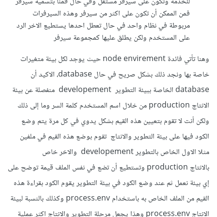
للخدمة وتكون على سيرفر مستقل وفي حال قمنا بتسمية سيرفر
فمن الممكن أن تكون على اكثر من سيرفر وهذه السيرفرات
مربوطة في نظام واحد في حال تعطل احدها يستطيع الاخر الرد
على المستخدم ولكن يطلق عليها كمجموعة سيرفر
وهنا تأتي فائدة node envirement حيث يوجد لكل بيئة متغيرات
خاصة بها ونجد ذلك بشكل صريح في حال database، الاكيد أن
database الخاصة ببيئة التطوير developement منفصلة عن بيئة
الانتاج production من خلال اسم المستخدم كلمة السر وما إلى ذلك
ولكن أنت لا تقوم بتعيين هذه القيم بشكل يدوي في كل مرة يتم وضع
الكود فيها على بيئة التطوير والانتاج تقوم بوضع هذه القيم في ملفين
مثلا الاول الخاص بالتطوير developement والاخر خاص
بالانتاج production وتستطيع أن تضع في نفس الملف قيمة توضح على
إي بيئة نعمل ثم عند وضع الكود في بيئة التطوير يقوم الكود بقراءة هذه
القيم من الملف الخاص به باستخدام process.env وكذلك بالنسبة لبيئة
الانتاج process.env وهذا يجعل مرحلة التطوير والانتاج اكثر عملية