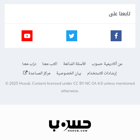
تابعنا على
عن أكاديمية حسوب
الأسئلة الشائعة
اكتب معنا
درّب معنا
إرشادات الاستخدام
بيان الخصوصية
مركز المساعدة
© 2025
Hsoub
.
Content licensed under
CC BY-NC-SA 4.0
unless mentioned
otherwise.