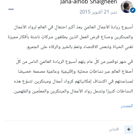
Jana-alhob Shalgheen
نشر
21 أكتوبر 2015
أسبوع ريادة الأعمال العالميّ يعدّ أكبر احتفالٍ في العالم لرواد الأعمال
والمبتكرين وصنّاع فرص العمل الذين يطلقون شركاتٍ ناشئة بأفكار مميزة
تغني الحياة وتنعش الاقتصاد وتعمّ بالخير والرفاه على الجميع.
في شهر نوفمبر من كلّ عام يلهم أسبوع الريادة العالميّ الناس من كلّ
أصقاع العالم عبر نشاطاتٍ محليّة وإقليميّة وعالميّة مصممة خصيصًا
لمساعدتهم في اكتشاف إمكانياتهم كرواد أعمال ومبتكرين. تتنوّع هذه
النشاطات كثيرًا وتشمل رواد الأعمال والمبتكرين والمعلّمين والمُلهمين.
المصدر
اقتباس