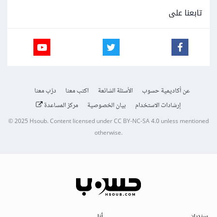
});
تابعنا على
},
});
// تصدير action و reducer
/* أي reducers إضافية تريد 
{
const
export
;
actions
.
 authSlice
=
}
تصديرها */
export
default
 authSlice
.
reducer
;
عن أكاديمية حسوب
الأسئلة الشائعة
اكتب معنا
درّب معنا
في الكود الذي ارفقته استخدمت createAsyncThunk لإنشاء
إرشادات الاستخدام
بيان الخصوصية
مركز المساعدة
fetchToken واستخدمنا getState الخاصة ب thunkAPI
© 2025
Hsoub
.
Content licensed under
CC BY-NC-SA 4.0
unless mentioned
للوصول إلى حالة Redux و ايضا استخدمنا state.auth.token
otherwise.
كقيمة للـ token.