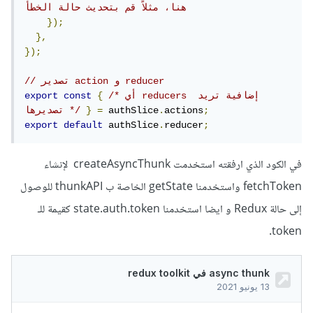
هنا، مثلاً قم بتحديث حالة الخطأ
});
},
});
// تصدير action و reducer
/* أي reducers إضافية تريد 
{
const
export
;
actions
.
 authSlice
=
}
تصديرها */
export
default
 authSlice
.
reducer
;
في الكود الذي ارفقته استخدمت createAsyncThunk لإنشاء
fetchToken واستخدمنا getState الخاصة ب thunkAPI للوصول
إلى حالة Redux و ايضا استخدمنا state.auth.token كقيمة للـ
token.