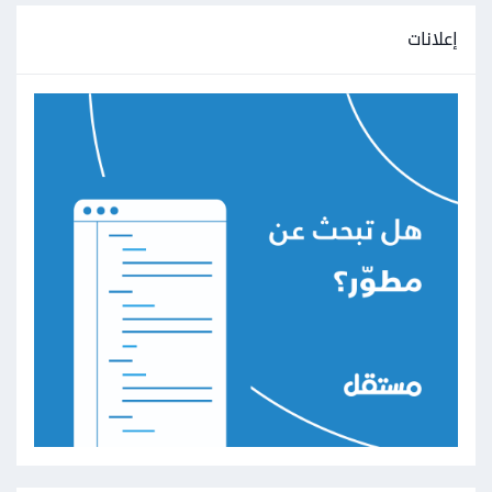
// الجزء الخاص بتحديث الحالة بناءً على حالة 
إعلانات
الطلب
const
 authSlice 
=
 createSlice
({
  name
:
'auth'
,
  initialState
:
{
    token
:
null
,
},
  reducers
:
{
// يمكنك إضافة reducers إضافية هنا
},
  extraReducers
:
(
builder
)
=>
{
// اتبع createAsyncThunk لتحديث الحالة 
بناءً على حالة الطلب
    builder
.
addCase
(
fetchToken
.
fulfilled
,
(
state
,
 action
)
=>
{
      state
.
token 
=
 action
.
payload
;
});
    builder
.
addCase
(
fetchToken
.
rejected
,
(
state
,
 action
)
=>
{
// يمكنك تحديد كيف تتعامل مع حالة 
الرفض هنا، مثلاً قم بتحديث حالة الخطأ