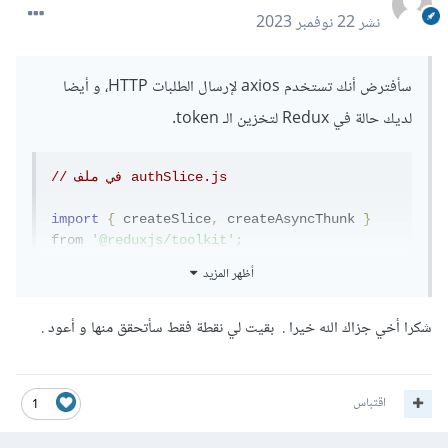
نشر
22 نوفمبر 2023
سأفترض أنك تستخدم axios لإرسال الطلبات HTTP، و أيضا
لديك حالة في Redux لتخزين الـ token.
// في ملف authSlice.js
import
{
 createSlice
,
 createAsyncThunk 
}
from 
'@reduxjs/toolkit'
;
import
 axios from 
'axios'
;
أظهر المزيد
// استخدمنا createAsyncThunk لتحويل الطلبات 
شكرا أخي جزاك الله خيرا . بقيت لي نقطة فقط سأتحقق منها و أعود .
الى حالات متقدمة (pending, fulfilled, 
rejected)
export
const
 fetchToken 
=
createAsyncThunk
(
'auth/fetchToken'
,
async
اقتباس
1
(
_
,
 thunkAPI
)
=>
{
try
{