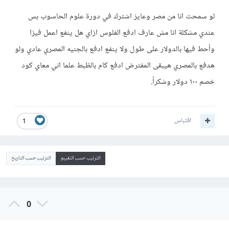
لو سمحت انا من مصر وعايز اشترك في دورة علوم الحاسوب بس
عندي مشكلة انا مش عارف ادفع الفلوس ازاي هل ينفع اعمل فيزا
وأحط فيها بالدولار على طول ولا ينفع ادفع بالجنيه المصري عادي ولو
هدفع بالمصري هيبقى المفترض ادفع كام بالظبط علما اني معاي كود
خصم ١٠٠ دولار وشكراً.
اقتباس
1
الترتيب حسب التقييم
الترتيب حسب التاريخ
0