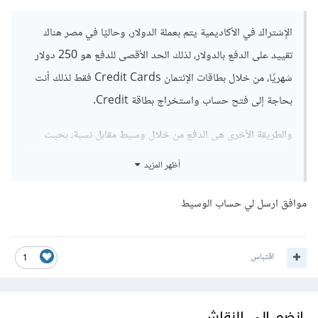
الإشتراك في الأكاديمية يتم بعملة الدولار، وحاليًا في مصر هناك
تقييد على الدفع بالدولار، لذلك الحد الأقصى للدفع هو 250 دولار
شهريًا، من خلال بطاقات الإئتمان Credit Cards فقط لذلك أنت
بحاجة إلى فتح حساب واستخراج بطاقة Credit.
والطريقة الأخرى هى الدفع من خلال وسيط مقابل نسبة، بحيث
ترسل له المبلغ عن طريق فودافون كاش أو انستاباي وسيقوم هو
أظهر المزيد
بالإشتراك لك، وإذا أردت يمكنني إرسال حساب وسيط لك يمكنك
التعامل معه لكي لا تتعرض للنصب.
موافق ارسل لي حساب الوسيط
اقتباس
1
انضم إلى النقاش