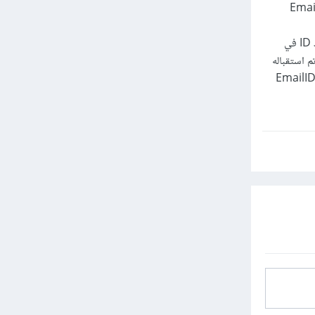
لها رقم 7 وهؤلاء المستخدمين استقبلو أكثر من ايميل فسوف نجد أكثر سطر في الجدول EmailTogroup
EmailID : يمثل رقم الايميل وهو إيضا مفتاح خارجي من جدول Email إي جميع قيمة مطابقة للعمود ID في
تم استقباله
 أكثر من شخص إي لو لدينا رقم ايميل وليكن 1 من الممكن أن نجد هذا الرقم أكثر من مرة في عمود EmailID