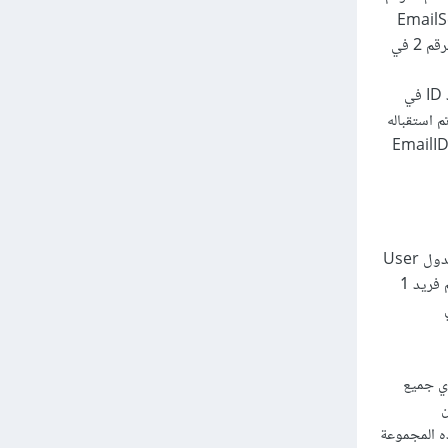
ي الجدول EmailSenderReciever
يحوي في ReceiverID القيمة 2 وفي حال قام باستقبال الايميل مرتين سوف نجد سطرين يحويان الرقم 2 في
EmailID : يمثل رقم الايميل وهو إيضا مفتاح خارجي من جدول Email إي جميع قيمة مطابقة للعمود ID في
تم استقباله
 أكثر من شخص إي لو لدينا رقم ايميل وليكن 1 من الممكن أن نجد هذا الرقم أكثر من مرة في عمود EmailID
SenderID: تمثل رقم المرسل للرسالة وهو مفتاح خارجي إي جميع قيمه مطابقة لقيم UserID في جدول User
ويوجد فيها تكرار لأنه يمكن للمستخدم أن يقوم بإرسال أكثر من مرة، يعني لو كان لدينا مستخدم له رقم فريد 1
وي في
إي جميع
ون
ثر من رسالة ، وهذا يعني لو كان لدينا 5 مستخدمين في group وهذه المجموعة