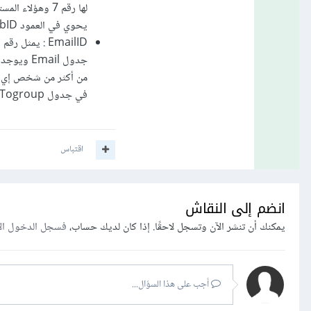
يحوي في العمود groubID القيمة 7
جدول mail
في جدول EmailTogroup
اقتباس
انضم إلى النقاش
يمكنك أن تنشر الآن وتسجل لاحقًا. إذا كان لديك حساب،
فسجل الدخول ال
أجب على هذا السؤال...