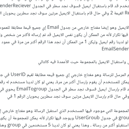
فريد 2 وكان هذا المستخدم قد قام باستقبال ايميل فسوف نجد سطر ف
E ويوجد فيها تكرار لأنه من الممكن أن يكون نفس الايميل قد تم إرساله لأكثر من شخص و
من
استقبال الايميل بالمجموعة حيث الأعمدة فيه كالتالي
وكان هذا المستخدم قد قام بإرسال ايميل فسوف نجد سطر في الجدول EmailTogroup يح
SenderID القيمة 1 وفي حال قام بإرسال الايميل مرتين سوف نجد سطرين يحويان الرقم 1 في
ثل رقم المجموعة التي موجود فيها المستخدم الذي استقبل الرسالة وهو مفتاح خارجي 
قيمه مطابقة لقيم groubID في جدول UserGroub ويوجد فيها تكرار لأنه يمكن للمجموعة أن يك
مستخدمين ضمنها قد استقبلو أك