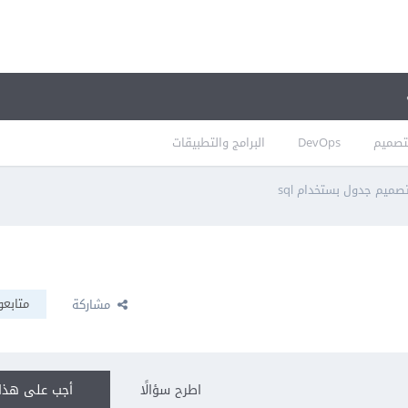
تصميم
DevOps
البرامج والتطبيقات
صميم جدول بستخدام sql
متابعو
مشاركة
اطرح سؤالًا
أجب على هذا 