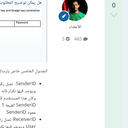
هل يمكن توضيح المطلوب
0
الأعضاء
5
465
الجدول الخامس خاص بإرسال و
عمود SenderID
User ويوجد فيها 