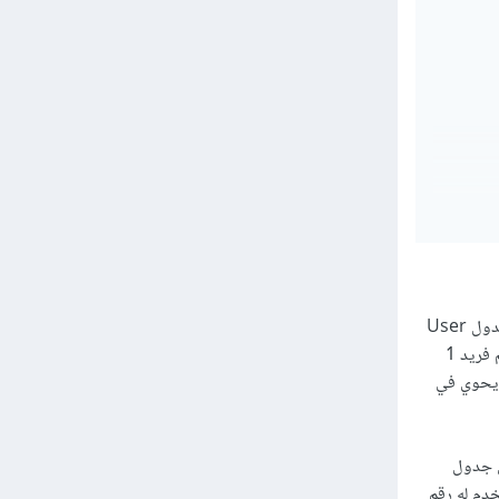
SenderID: تمثل رقم المرسل للرسالة وهو مفتاح خارجي إي جميع قيمه مطابقة لقيم UserID في جدول User
ويوجد فيها تكرار لأنه يمكن للمستخدم أن يقوم بإرسال أكثر من مرة، يعني لو كان لدينا مستخدم له رقم فريد 1
ذا المستخدم قد قام بإرسال ايميل فسوف نجد سطر في الجدول EmailSenderReciever يحوي في
لرسالة وهو مفتاح خارجي إي جميع قيمه مطابقة لقيم UserID في جدول
خدم له رقم