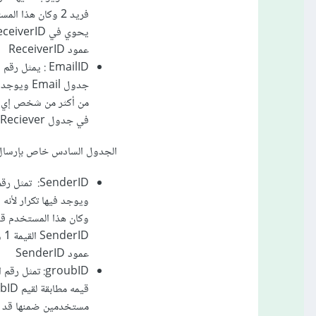
عمود ReceiverID
جدول mail
في جدول EmailSenderReciever
الجدول السادس خاص بإرسال و
عمود SenderID
groubID: تم