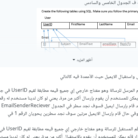
 ف الجدول الخامس والسادس
أظهر المزيد
استقبال الايميل حيث الأعمدة فيه كالتالي
وكان ه
SenderID القيمة 1 وفي حال قام بإرسال الايميل مرتين سوف نجد سطرين يحويان الرقم 1 في
ReceiverID: تمثل رقم المستقبل ل
تكرار لأنه يمكن للمستخدم أن يقوم بالاستقبال أكثر من مرة، يعني لو كان لدينا مست