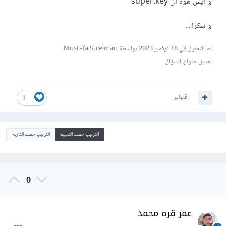
و ايش هوه ال super.key
و شكرا....
تم التعديل في
18 نوفمبر 2023
بواسطة Mustafa Suleiman
تعديل عنوان السؤال
اقتباس
1
الترتيب حسب التقييم
الترتيب حسب التاريخ
0
عمر قره محمد