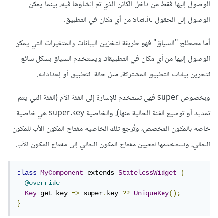
الوصول إليها فقط من داخل الكائن الذي تم إنشاؤها فيه، بينما يمكن
الوصول إلى الحقول static من أي مكان في التطبيق.
أما مصطلح "السياق" فهو طريقة لتخزين البيانات والمتغيرات التي يمكن
الوصول إليها من أي مكان في التطبيقاتـ ويستخدم السياق بشكل شائع
لتخزين بيانات التطبيق المشتركة، مثل حالة التطبيق أو إعداداته.
وبخصوص super فهى تستخدم للإشارة إلى الفئة الأم (الفئة التي يتم
تمديد أو توسيع الفئة الحالية منها)، والخاصية super.key هي خاصية
خاصة بالمكون المخصص، وتُرجع تلك الخاصية مفتاح المكون الأب للمكون
الحالي، ونستخدمها لتعيين مفتاح المكون الحالي إلى مفتاح المكون الأب.
class
MyComponent
 extends 
StatelessWidget
{
@override
Key
 get key 
=>
 super
.
key 
??
UniqueKey
();
}