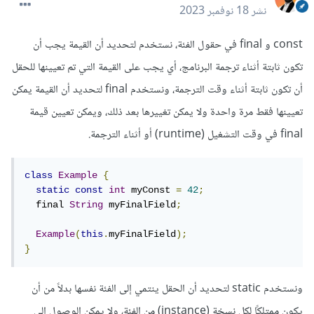
نشر
18 نوفمبر 2023
const و final في حقول الفئة، نستخدم لتحديد أن القيمة يجب أن
تكون ثابتة أثناء ترجمة البرنامج، أي يجب على القيمة التي تم تعيينها للحقل
أن تكون ثابتة أثناء وقت الترجمة، ونستخدم final لتحديد أن القيمة يمكن
تعيينها فقط مرة واحدة ولا يمكن تغييرها بعد ذلك، ويمكن تعيين قيمة
final في وقت التشغيل (runtime) أو أثناء الترجمة.
class
Example
{
static
const
int
 myConst 
=
42
;
  final 
String
 myFinalField
;
Example
(
this
.
myFinalField
);
}
ونستخدم static لتحديد أن الحقل ينتمي إلى الفئة نفسها بدلاً من أن
يكون ممتلكًا لكل نسخة (instance) من الفئة، ولا يمكن الوصول إلى