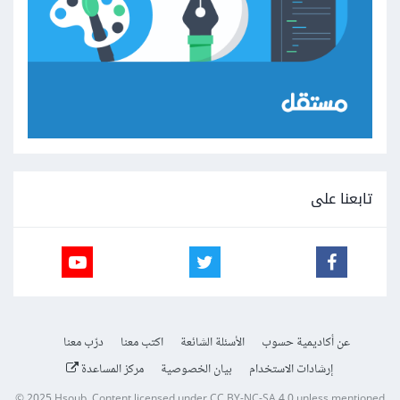
تابعنا على
عن أكاديمية حسوب
الأسئلة الشائعة
اكتب معنا
درّب معنا
إرشادات الاستخدام
بيان الخصوصية
مركز المساعدة
© 2025
Hsoub
.
Content licensed under
CC BY-NC-SA 4.0
unless mentioned