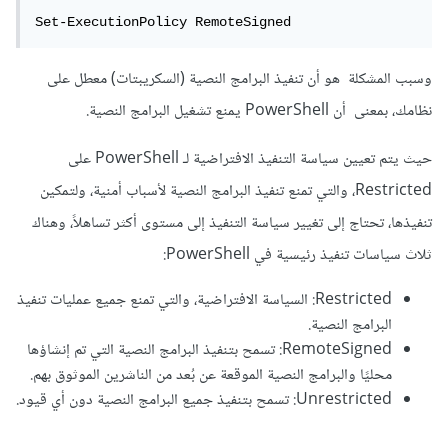
Set-ExecutionPolicy RemoteSigned
وسبب المشكلة هو أن تنفيذ البرامج النصية (السكريبتات) معطل على
نظامك، بمعنى أن PowerShell يمنع تشغيل البرامج النصية.
حيث يتم تعيين سياسة التنفيذ الافتراضية لـ PowerShell على
Restricted، والتي تمنع تنفيذ البرامج النصية لأسباب أمنية، ولتمكين
تنفيذها، تحتاج إلى تغيير سياسة التنفيذ إلى مستوى أكثر تساهلاً، وهناك
ثلاث سياسات تنفيذ رئيسية في PowerShell:
Restricted: السياسة الافتراضية، والتي تمنع جميع عمليات تنفيذ
البرامج النصية.
RemoteSigned: تسمح بتنفيذ البرامج النصية التي تم إنشاؤها
محليًا والبرامج النصية الموقعة عن بُعد من الناشرين الموثوق بهم.
Unrestricted: تسمح بتنفيذ جميع البرامج النصية دون أي قيود.