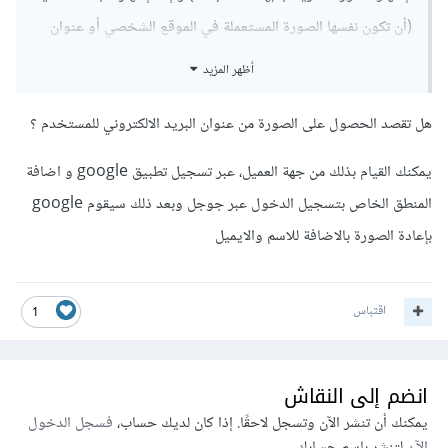
(أن تكون نفسها الصورة المستعملة في الموقع الشخصي أو عنوان
الإيميل)
أظهر المزيد
تطبيق gravater بإمكانه القيام بهذا الفعل (إظهار صورة المبرمج
هل تقصد الحصول على الصورة من عنوان البريد الالكتروني للمستخدم ؟
بصفة تلقائية) لكن بعد أن تقوم بإنشاء حساب gravatar.
يمكنك القيام بذلك من جهة العميل، عبر تسجيل تطبيق google و اضافة
ما أريده هو هل توجد تطبيقات أو حزم بإمكانها القيام بهذا الشيء
المنطق الخاص بتسجيل الدخول عبر جوجل وبعد ذلك سيقوم google
مباشرة.
بإعادة الصورة بالاضافة للاسم والايميل
اقتباس
1
انضم إلى النقاش
يمكنك أن تنشر الآن وتسجل لاحقًا. إذا كان لديك حساب،
فسجل الدخول
الآن
لتنشر باسم حسابك.